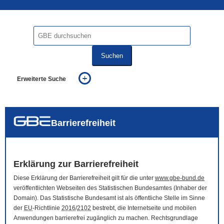
Suchen
Erweiterte Suche
... alle Worte
... eines der Worte
... genau diesen Ausdruck
auch in allen Texten suchen (Volltextsuche)
Barrierefreiheit
auch Synonyme einbeziehen
auch ähnlich geschriebenes einbeziehen
Erklärung zur Barrierefreiheit
Diese Erklärung der Barrierefreiheit gilt für die unter
www.gbe-bund.de
veröffentlichten Webseiten des Statistischen Bundesamtes (Inhaber der
Domain
). Das Statistische Bundesamt ist als öffentliche Stelle im Sinne
der
EU
-Richtlinie
2016
/
2102
bestrebt, die Internetseite und mobilen
Anwendungen barrierefrei zugänglich zu machen. Rechtsgrundlage