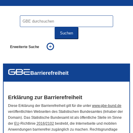
Suchen
Erweiterte Suche
... alle Worte
... eines der Worte
... genau diesen Ausdruck
auch in allen Texten suchen (Volltextsuche)
Barrierefreiheit
auch Synonyme einbeziehen
auch ähnlich geschriebenes einbeziehen
Erklärung zur Barrierefreiheit
Diese Erklärung der Barrierefreiheit gilt für die unter
www.gbe-bund.de
veröffentlichten Webseiten des Statistischen Bundesamtes (Inhaber der
Domain
). Das Statistische Bundesamt ist als öffentliche Stelle im Sinne
der
EU
-Richtlinie
2016
/
2102
bestrebt, die Internetseite und mobilen
Anwendungen barrierefrei zugänglich zu machen. Rechtsgrundlage