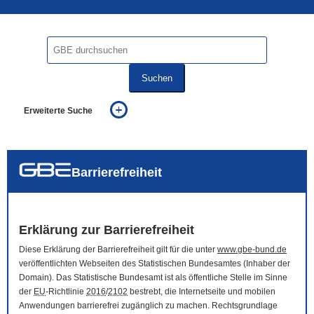
Suchen
Erweiterte Suche
... alle Worte
... eines der Worte
... genau diesen Ausdruck
auch in allen Texten suchen (Volltextsuche)
Barrierefreiheit
auch Synonyme einbeziehen
auch ähnlich geschriebenes einbeziehen
Erklärung zur Barrierefreiheit
Diese Erklärung der Barrierefreiheit gilt für die unter
www.gbe-bund.de
veröffentlichten Webseiten des Statistischen Bundesamtes (Inhaber der
Domain
). Das Statistische Bundesamt ist als öffentliche Stelle im Sinne
der
EU
-Richtlinie
2016
/
2102
bestrebt, die Internetseite und mobilen
Anwendungen barrierefrei zugänglich zu machen. Rechtsgrundlage