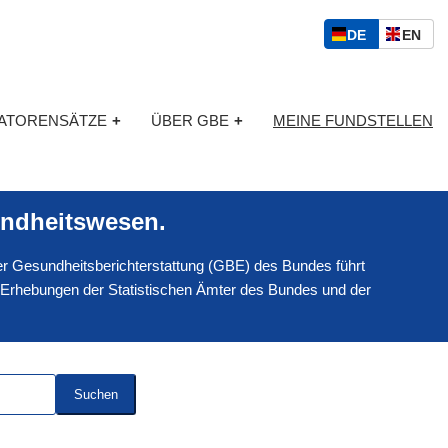
S
D
E
DE
EN
p
E
N
r
U
G
a
T
L
c
KATORENSÄTZE
+
ÜBER GBE
+
MEINE FUNDSTELLEN
S
I
h
C
S
a
H
C
u
H
s
ndheitswesen.
w
a
 der Gesundheitsberichterstattung (GBE) des Bundes führt
h
l
 Erhebungen der Statistischen Ämter des Bundes und der
Suchen