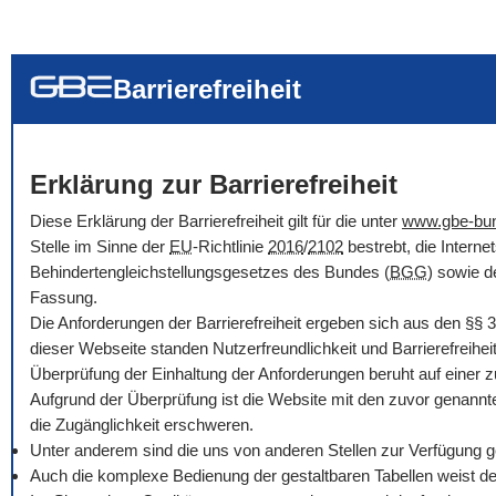
... alle Worte
... eines der Wort
... genau diesen
Barrierefreiheit
Erklärung zur Barrierefreiheit
Diese Erklärung der Barrierefreiheit gilt für die unter
www.gbe-bu
Stelle im Sinne der
EU
-Richtlinie
2016
/
2102
bestrebt, die Intern
Behindertengleichstellungsgesetzes des Bundes (
BGG
) sowie d
Fassung.
Die Anforderungen der Barrierefreiheit ergeben sich aus den
§§
3
dieser Webseite standen Nutzerfreundlichkeit und Barrierefreihe
Überprüfung der Einhaltung der Anforderungen beruht auf einer 
Aufgrund der Überprüfung ist die Website mit den zuvor genannt
die Zugänglichkeit erschweren.
Unter anderem sind die uns von anderen Stellen zur Verfügung ges
Auch die komplexe Bedienung der gestaltbaren Tabellen weist der