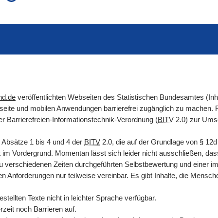
auch in allen Texten suchen (Volltextsuche)
e
auch Synonyme einbeziehen
 Ausdruck
auch ähnlich geschriebenes einbeziehen
nd.de
veröffentlichten Webseiten des Statistischen Bundesamtes (In
etseite und mobilen Anwendungen barrierefrei zugänglich zu machen
er Barrierefreien-Informationstechnik-Verordnung (
BITV
2.0) zur Umse
 Absätze 1 bis 4 und 4 der
BITV
2.0, die auf der Grundlage von
§
12
it im Vordergrund. Momentan lässt sich leider nicht ausschließen, das
zu verschiedenen Zeiten durchgeführten Selbstbewertung und einer i
en Anforderungen nur teilweise vereinbar. Es gibt Inhalte, die Mens
tellten Texte nicht in leichter Sprache verfügbar.
zeit noch Barrieren auf.