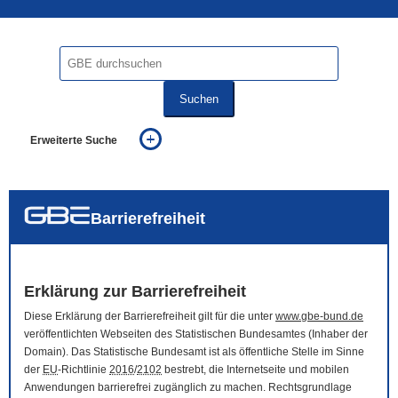
Suchen
Erweiterte Suche
... alle Worte
... eines der Worte
... genau diesen Ausdruck
auch in allen Texten suchen (Volltextsuche)
Barrierefreiheit
auch Synonyme einbeziehen
auch ähnlich geschriebenes einbeziehen
Erklärung zur Barrierefreiheit
Diese Erklärung der Barrierefreiheit gilt für die unter
www.gbe-bund.de
veröffentlichten Webseiten des Statistischen Bundesamtes (Inhaber der
Domain
). Das Statistische Bundesamt ist als öffentliche Stelle im Sinne
der
EU
-Richtlinie
2016
/
2102
bestrebt, die Internetseite und mobilen
Anwendungen barrierefrei zugänglich zu machen. Rechtsgrundlage