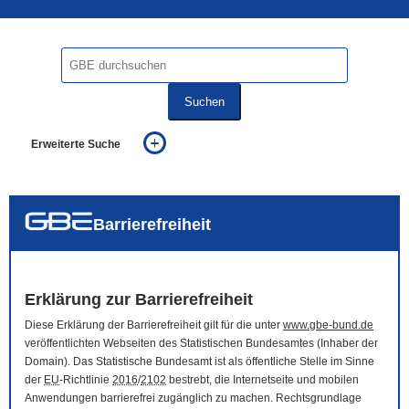
Suchen
Erweiterte Suche
... alle Worte
... eines der Worte
... genau diesen Ausdruck
auch in allen Texten suchen (Volltextsuche)
Barrierefreiheit
auch Synonyme einbeziehen
auch ähnlich geschriebenes einbeziehen
Erklärung zur Barrierefreiheit
Diese Erklärung der Barrierefreiheit gilt für die unter
www.gbe-bund.de
veröffentlichten Webseiten des Statistischen Bundesamtes (Inhaber der
Domain
). Das Statistische Bundesamt ist als öffentliche Stelle im Sinne
der
EU
-Richtlinie
2016
/
2102
bestrebt, die Internetseite und mobilen
Anwendungen barrierefrei zugänglich zu machen. Rechtsgrundlage