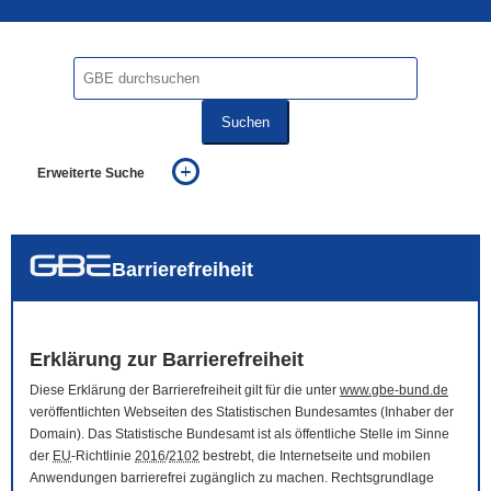
Suchen
Erweiterte Suche
... alle Worte
... eines der Worte
... genau diesen Ausdruck
auch in allen Texten suchen (Volltextsuche)
Barrierefreiheit
auch Synonyme einbeziehen
auch ähnlich geschriebenes einbeziehen
Erklärung zur Barrierefreiheit
Diese Erklärung der Barrierefreiheit gilt für die unter
www.gbe-bund.de
veröffentlichten Webseiten des Statistischen Bundesamtes (Inhaber der
Domain
). Das Statistische Bundesamt ist als öffentliche Stelle im Sinne
der
EU
-Richtlinie
2016
/
2102
bestrebt, die Internetseite und mobilen
Anwendungen barrierefrei zugänglich zu machen. Rechtsgrundlage