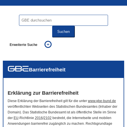
Suchen
Erweiterte Suche
... alle Worte
... eines der Worte
... genau diesen Ausdruck
auch in allen Texten suchen (Volltextsuche)
Barrierefreiheit
auch Synonyme einbeziehen
auch ähnlich geschriebenes einbeziehen
Erklärung zur Barrierefreiheit
Diese Erklärung der Barrierefreiheit gilt für die unter
www.gbe-bund.de
veröffentlichten Webseiten des Statistischen Bundesamtes (Inhaber der
Domain
). Das Statistische Bundesamt ist als öffentliche Stelle im Sinne
der
EU
-Richtlinie
2016
/
2102
bestrebt, die Internetseite und mobilen
Anwendungen barrierefrei zugänglich zu machen. Rechtsgrundlage