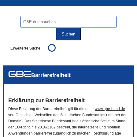
Suchen
Erweiterte Suche
... alle Worte
... eines der Worte
... genau diesen Ausdruck
auch in allen Texten suchen (Volltextsuche)
Barrierefreiheit
auch Synonyme einbeziehen
auch ähnlich geschriebenes einbeziehen
Erklärung zur Barrierefreiheit
Diese Erklärung der Barrierefreiheit gilt für die unter
www.gbe-bund.de
veröffentlichten Webseiten des Statistischen Bundesamtes (Inhaber der
Domain
). Das Statistische Bundesamt ist als öffentliche Stelle im Sinne
der
EU
-Richtlinie
2016
/
2102
bestrebt, die Internetseite und mobilen
Anwendungen barrierefrei zugänglich zu machen. Rechtsgrundlage