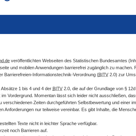
auch in allen Texten suchen (Volltextsuche)
e
auch Synonyme einbeziehen
 Ausdruck
auch ähnlich geschriebenes einbeziehen
nd.de
veröffentlichten Webseiten des Statistischen Bundesamtes (In
etseite und mobilen Anwendungen barrierefrei zugänglich zu machen
er Barrierefreien-Informationstechnik-Verordnung (
BITV
2.0) zur Umse
 Absätze 1 bis 4 und 4 der
BITV
2.0, die auf der Grundlage von
§
12
it im Vordergrund. Momentan lässt sich leider nicht ausschließen, das
zu verschiedenen Zeiten durchgeführten Selbstbewertung und einer i
en Anforderungen nur teilweise vereinbar. Es gibt Inhalte, die Mens
tellten Texte nicht in leichter Sprache verfügbar.
zeit noch Barrieren auf.