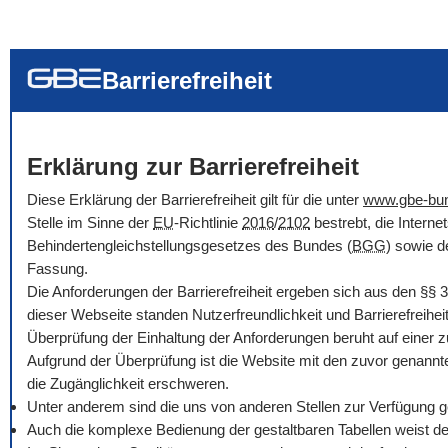
... alle Worte
... eines der Wort
... genau diesen
Barrierefreiheit
Erklärung zur Barrierefreiheit
Diese Erklärung der Barrierefreiheit gilt für die unter
www.gbe-bu
Stelle im Sinne der
EU
-Richtlinie
2016
/
2102
bestrebt, die Intern
Behindertengleichstellungsgesetzes des Bundes (
BGG
) sowie d
Fassung.
Die Anforderungen der Barrierefreiheit ergeben sich aus den
§§
3
dieser Webseite standen Nutzerfreundlichkeit und Barrierefreihe
Überprüfung der Einhaltung der Anforderungen beruht auf einer 
Aufgrund der Überprüfung ist die Website mit den zuvor genannt
die Zugänglichkeit erschweren.
Unter anderem sind die uns von anderen Stellen zur Verfügung ges
Auch die komplexe Bedienung der gestaltbaren Tabellen weist der