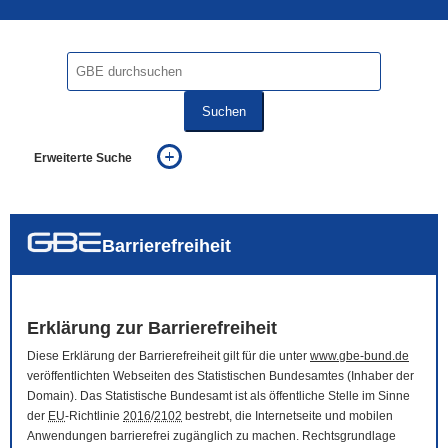
Suchen
Erweiterte Suche
... alle Worte
... eines der Worte
... genau diesen Ausdruck
auch in allen Texten suchen (Volltextsuche)
Barrierefreiheit
auch Synonyme einbeziehen
auch ähnlich geschriebenes einbeziehen
Erklärung zur Barrierefreiheit
Diese Erklärung der Barrierefreiheit gilt für die unter
www.gbe-bund.de
veröffentlichten Webseiten des Statistischen Bundesamtes (Inhaber der
Domain
). Das Statistische Bundesamt ist als öffentliche Stelle im Sinne
der
EU
-Richtlinie
2016
/
2102
bestrebt, die Internetseite und mobilen
Anwendungen barrierefrei zugänglich zu machen. Rechtsgrundlage