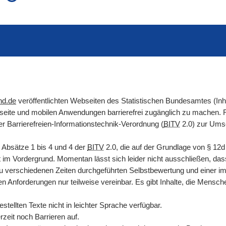
auch in allen Texten suchen (Volltextsuche)
e
auch Synonyme einbeziehen
 Ausdruck
auch ähnlich geschriebenes einbeziehen
nd.de
veröffentlichten Webseiten des Statistischen Bundesamtes (In
etseite und mobilen Anwendungen barrierefrei zugänglich zu machen
er Barrierefreien-Informationstechnik-Verordnung (
BITV
2.0) zur Umse
 Absätze 1 bis 4 und 4 der
BITV
2.0, die auf der Grundlage von
§
12
it im Vordergrund. Momentan lässt sich leider nicht ausschließen, das
zu verschiedenen Zeiten durchgeführten Selbstbewertung und einer i
en Anforderungen nur teilweise vereinbar. Es gibt Inhalte, die Mens
tellten Texte nicht in leichter Sprache verfügbar.
zeit noch Barrieren auf.