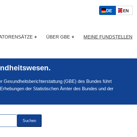
S
D
E
DE
EN
p
E
N
r
U
G
a
T
L
c
KATORENSÄTZE
+
ÜBER GBE
+
MEINE FUNDSTELLEN
S
I
h
C
S
a
H
C
u
H
s
ndheitswesen.
w
a
 der Gesundheitsberichterstattung (GBE) des Bundes führt
h
l
 Erhebungen der Statistischen Ämter des Bundes und der
Suchen