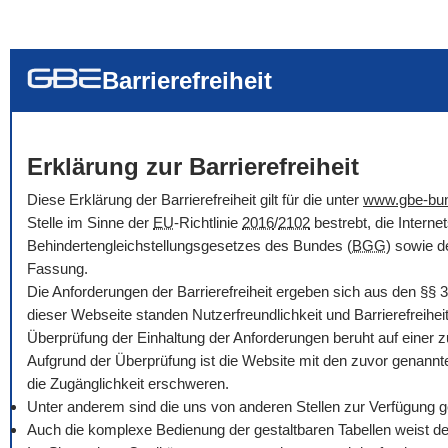
... alle Worte
... eines der Wort
... genau diesen
Barrierefreiheit
Erklärung zur Barrierefreiheit
Diese Erklärung der Barrierefreiheit gilt für die unter
www.gbe-bu
Stelle im Sinne der
EU
-Richtlinie
2016
/
2102
bestrebt, die Intern
Behindertengleichstellungsgesetzes des Bundes (
BGG
) sowie d
Fassung.
Die Anforderungen der Barrierefreiheit ergeben sich aus den
§§
3
dieser Webseite standen Nutzerfreundlichkeit und Barrierefreihe
Überprüfung der Einhaltung der Anforderungen beruht auf einer 
Aufgrund der Überprüfung ist die Website mit den zuvor genannt
die Zugänglichkeit erschweren.
Unter anderem sind die uns von anderen Stellen zur Verfügung ges
Auch die komplexe Bedienung der gestaltbaren Tabellen weist der