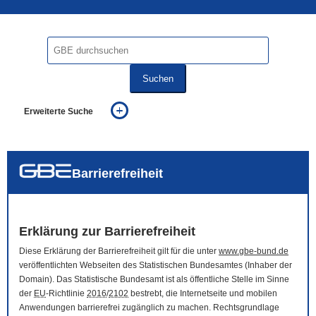
Suchen
Erweiterte Suche
... alle Worte
... eines der Worte
... genau diesen Ausdruck
auch in allen Texten suchen (Volltextsuche)
Barrierefreiheit
auch Synonyme einbeziehen
auch ähnlich geschriebenes einbeziehen
Erklärung zur Barrierefreiheit
Diese Erklärung der Barrierefreiheit gilt für die unter
www.gbe-bund.de
veröffentlichten Webseiten des Statistischen Bundesamtes (Inhaber der
Domain
). Das Statistische Bundesamt ist als öffentliche Stelle im Sinne
der
EU
-Richtlinie
2016
/
2102
bestrebt, die Internetseite und mobilen
Anwendungen barrierefrei zugänglich zu machen. Rechtsgrundlage