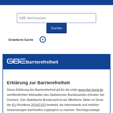
Suchen
Erweiterte Suche
... alle Worte
... eines der Worte
... genau diesen Ausdruck
auch in allen Texten suchen (Volltextsuche)
Barrierefreiheit
auch Synonyme einbeziehen
auch ähnlich geschriebenes einbeziehen
Erklärung zur Barrierefreiheit
Diese Erklärung der Barrierefreiheit gilt für die unter
www.gbe-bund.de
veröffentlichten Webseiten des Statistischen Bundesamtes (Inhaber der
Domain
). Das Statistische Bundesamt ist als öffentliche Stelle im Sinne
der
EU
-Richtlinie
2016
/
2102
bestrebt, die Internetseite und mobilen
Anwendungen barrierefrei zugänglich zu machen. Rechtsgrundlage