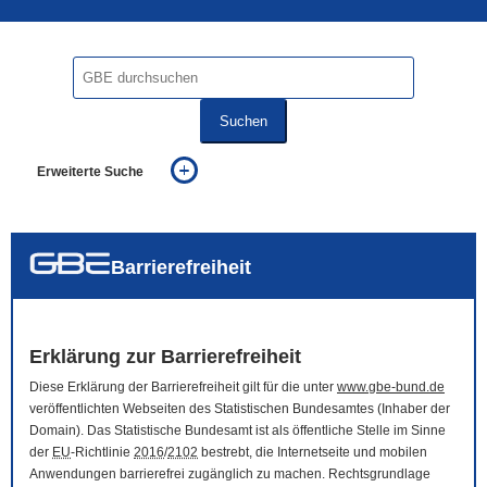
Suchen
Erweiterte Suche
... alle Worte
... eines der Worte
... genau diesen Ausdruck
auch in allen Texten suchen (Volltextsuche)
Barrierefreiheit
auch Synonyme einbeziehen
auch ähnlich geschriebenes einbeziehen
Erklärung zur Barrierefreiheit
Diese Erklärung der Barrierefreiheit gilt für die unter
www.gbe-bund.de
veröffentlichten Webseiten des Statistischen Bundesamtes (Inhaber der
Domain
). Das Statistische Bundesamt ist als öffentliche Stelle im Sinne
der
EU
-Richtlinie
2016
/
2102
bestrebt, die Internetseite und mobilen
Anwendungen barrierefrei zugänglich zu machen. Rechtsgrundlage