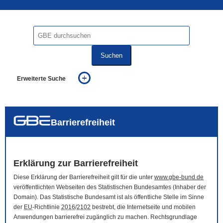
Suchen
Erweiterte Suche
... alle Worte
... eines der Worte
... genau diesen Ausdruck
auch in allen Texten suchen (Volltextsuche)
Barrierefreiheit
auch Synonyme einbeziehen
auch ähnlich geschriebenes einbeziehen
Erklärung zur Barrierefreiheit
Diese Erklärung der Barrierefreiheit gilt für die unter
www.gbe-bund.de
veröffentlichten Webseiten des Statistischen Bundesamtes (Inhaber der
Domain
). Das Statistische Bundesamt ist als öffentliche Stelle im Sinne
der
EU
-Richtlinie
2016
/
2102
bestrebt, die Internetseite und mobilen
Anwendungen barrierefrei zugänglich zu machen. Rechtsgrundlage