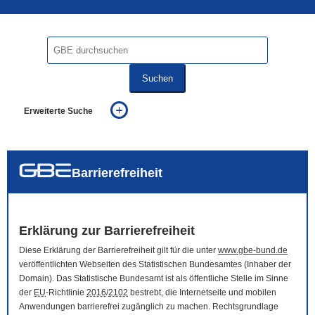
Suchen
Erweiterte Suche
... alle Worte
... eines der Worte
... genau diesen Ausdruck
auch in allen Texten suchen (Volltextsuche)
Barrierefreiheit
auch Synonyme einbeziehen
auch ähnlich geschriebenes einbeziehen
Erklärung zur Barrierefreiheit
Diese Erklärung der Barrierefreiheit gilt für die unter
www.gbe-bund.de
veröffentlichten Webseiten des Statistischen Bundesamtes (Inhaber der
Domain
). Das Statistische Bundesamt ist als öffentliche Stelle im Sinne
der
EU
-Richtlinie
2016
/
2102
bestrebt, die Internetseite und mobilen
Anwendungen barrierefrei zugänglich zu machen. Rechtsgrundlage