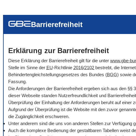
... alle Worte
... eines der Wort
... genau diesen
Barrierefreiheit
Erklärung zur Barrierefreiheit
Diese Erklärung der Barrierefreiheit gilt für die unter
www.gbe-bu
Stelle im Sinne der
EU
-Richtlinie
2016
/
2102
bestrebt, die Intern
Behindertengleichstellungsgesetzes des Bundes (
BGG
) sowie d
Fassung.
Die Anforderungen der Barrierefreiheit ergeben sich aus den
§§
3
dieser Webseite standen Nutzerfreundlichkeit und Barrierefreihe
Überprüfung der Einhaltung der Anforderungen beruht auf einer 
Aufgrund der Überprüfung ist die Website mit den zuvor genannt
die Zugänglichkeit erschweren.
Unter anderem sind die uns von anderen Stellen zur Verfügung ges
Auch die komplexe Bedienung der gestaltbaren Tabellen weist der