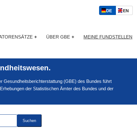
S
D
E
DE
EN
p
E
N
r
U
G
a
T
L
c
KATORENSÄTZE
+
ÜBER GBE
+
MEINE FUNDSTELLEN
S
I
h
C
S
a
H
C
u
H
s
ndheitswesen.
w
a
 der Gesundheitsberichterstattung (GBE) des Bundes führt
h
l
 Erhebungen der Statistischen Ämter des Bundes und der
Suchen