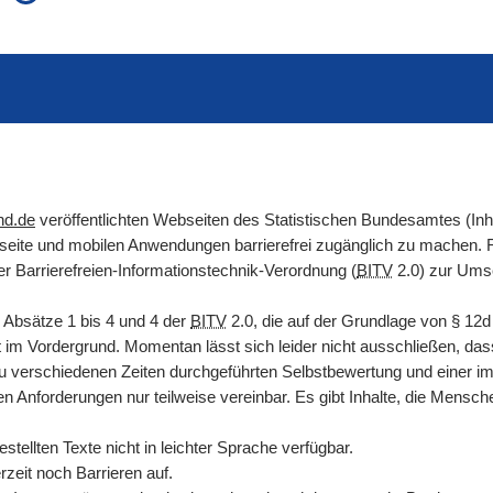
auch in allen Texten suchen (Volltextsuche)
e
auch Synonyme einbeziehen
 Ausdruck
auch ähnlich geschriebenes einbeziehen
nd.de
veröffentlichten Webseiten des Statistischen Bundesamtes (In
etseite und mobilen Anwendungen barrierefrei zugänglich zu machen
er Barrierefreien-Informationstechnik-Verordnung (
BITV
2.0) zur Umse
 Absätze 1 bis 4 und 4 der
BITV
2.0, die auf der Grundlage von
§
12
it im Vordergrund. Momentan lässt sich leider nicht ausschließen, das
zu verschiedenen Zeiten durchgeführten Selbstbewertung und einer i
en Anforderungen nur teilweise vereinbar. Es gibt Inhalte, die Mens
tellten Texte nicht in leichter Sprache verfügbar.
zeit noch Barrieren auf.