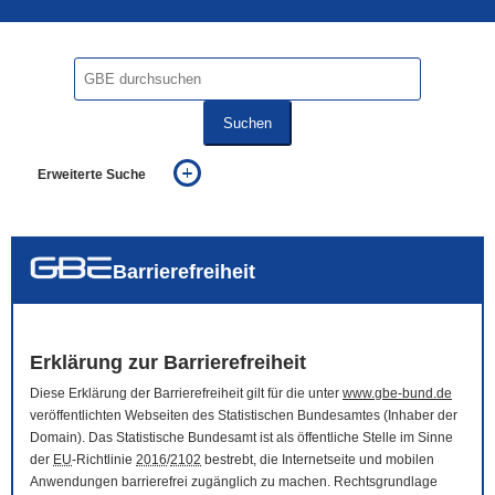
Suchen
Erweiterte Suche
... alle Worte
... eines der Worte
... genau diesen Ausdruck
auch in allen Texten suchen (Volltextsuche)
Barrierefreiheit
auch Synonyme einbeziehen
auch ähnlich geschriebenes einbeziehen
Erklärung zur Barrierefreiheit
Diese Erklärung der Barrierefreiheit gilt für die unter
www.gbe-bund.de
veröffentlichten Webseiten des Statistischen Bundesamtes (Inhaber der
Domain
). Das Statistische Bundesamt ist als öffentliche Stelle im Sinne
der
EU
-Richtlinie
2016
/
2102
bestrebt, die Internetseite und mobilen
Anwendungen barrierefrei zugänglich zu machen. Rechtsgrundlage