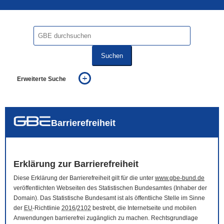
Suchen
Erweiterte Suche
... alle Worte
... eines der Worte
... genau diesen Ausdruck
auch in allen Texten suchen (Volltextsuche)
Barrierefreiheit
auch Synonyme einbeziehen
auch ähnlich geschriebenes einbeziehen
Erklärung zur Barrierefreiheit
Diese Erklärung der Barrierefreiheit gilt für die unter
www.gbe-bund.de
veröffentlichten Webseiten des Statistischen Bundesamtes (Inhaber der
Domain
). Das Statistische Bundesamt ist als öffentliche Stelle im Sinne
der
EU
-Richtlinie
2016
/
2102
bestrebt, die Internetseite und mobilen
Anwendungen barrierefrei zugänglich zu machen. Rechtsgrundlage