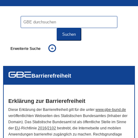
Suchen
Erweiterte Suche
... alle Worte
... eines der Worte
... genau diesen Ausdruck
auch in allen Texten suchen (Volltextsuche)
Barrierefreiheit
auch Synonyme einbeziehen
auch ähnlich geschriebenes einbeziehen
Erklärung zur Barrierefreiheit
Diese Erklärung der Barrierefreiheit gilt für die unter
www.gbe-bund.de
veröffentlichten Webseiten des Statistischen Bundesamtes (Inhaber der
Domain
). Das Statistische Bundesamt ist als öffentliche Stelle im Sinne
der
EU
-Richtlinie
2016
/
2102
bestrebt, die Internetseite und mobilen
Anwendungen barrierefrei zugänglich zu machen. Rechtsgrundlage