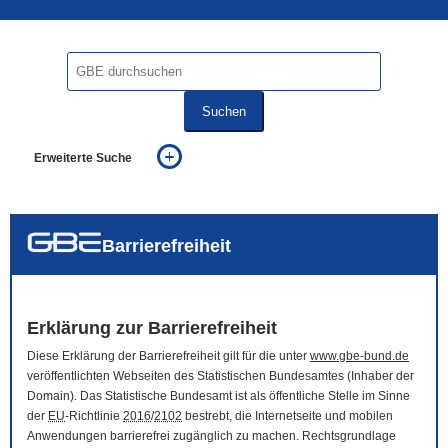
Suchen
Erweiterte Suche
... alle Worte
... eines der Worte
... genau diesen Ausdruck
auch in allen Texten suchen (Volltextsuche)
Barrierefreiheit
auch Synonyme einbeziehen
auch ähnlich geschriebenes einbeziehen
Erklärung zur Barrierefreiheit
Diese Erklärung der Barrierefreiheit gilt für die unter
www.gbe-bund.de
veröffentlichten Webseiten des Statistischen Bundesamtes (Inhaber der
Domain
). Das Statistische Bundesamt ist als öffentliche Stelle im Sinne
der
EU
-Richtlinie
2016
/
2102
bestrebt, die Internetseite und mobilen
Anwendungen barrierefrei zugänglich zu machen. Rechtsgrundlage