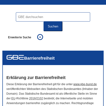
Suchen
Erweiterte Suche
... alle Worte
... eines der Worte
... genau diesen Ausdruck
auch in allen Texten suchen (Volltextsuche)
Barrierefreiheit
auch Synonyme einbeziehen
auch ähnlich geschriebenes einbeziehen
Erklärung zur Barrierefreiheit
Diese Erklärung der Barrierefreiheit gilt für die unter
www.gbe-bund.de
veröffentlichten Webseiten des Statistischen Bundesamtes (Inhaber der
Domain
). Das Statistische Bundesamt ist als öffentliche Stelle im Sinne
der
EU
-Richtlinie
2016
/
2102
bestrebt, die Internetseite und mobilen
Anwendungen barrierefrei zugänglich zu machen. Rechtsgrundlage