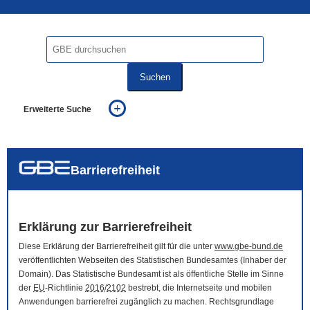
Suchen
Erweiterte Suche
... alle Worte
... eines der Worte
... genau diesen Ausdruck
auch in allen Texten suchen (Volltextsuche)
Barrierefreiheit
auch Synonyme einbeziehen
auch ähnlich geschriebenes einbeziehen
Erklärung zur Barrierefreiheit
Diese Erklärung der Barrierefreiheit gilt für die unter
www.gbe-bund.de
veröffentlichten Webseiten des Statistischen Bundesamtes (Inhaber der
Domain
). Das Statistische Bundesamt ist als öffentliche Stelle im Sinne
der
EU
-Richtlinie
2016
/
2102
bestrebt, die Internetseite und mobilen
Anwendungen barrierefrei zugänglich zu machen. Rechtsgrundlage