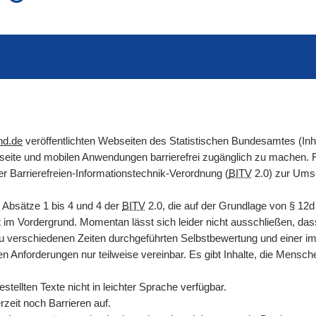
auch in allen Texten suchen (Volltextsuche)
e
auch Synonyme einbeziehen
 Ausdruck
auch ähnlich geschriebenes einbeziehen
nd.de
veröffentlichten Webseiten des Statistischen Bundesamtes (In
etseite und mobilen Anwendungen barrierefrei zugänglich zu machen
er Barrierefreien-Informationstechnik-Verordnung (
BITV
2.0) zur Umse
 Absätze 1 bis 4 und 4 der
BITV
2.0, die auf der Grundlage von
§
12
it im Vordergrund. Momentan lässt sich leider nicht ausschließen, das
zu verschiedenen Zeiten durchgeführten Selbstbewertung und einer i
en Anforderungen nur teilweise vereinbar. Es gibt Inhalte, die Mens
tellten Texte nicht in leichter Sprache verfügbar.
zeit noch Barrieren auf.