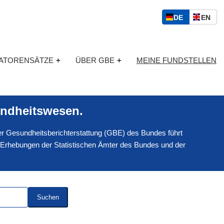
S
D
E
DE
EN
p
E
N
r
U
G
a
T
L
c
KATORENSÄTZE
+
ÜBER GBE
+
MEINE FUNDSTELLEN
S
I
h
C
S
a
H
C
u
H
s
ndheitswesen.
w
a
 der Gesundheitsberichterstattung (GBE) des Bundes führt
h
l
 Erhebungen der Statistischen Ämter des Bundes und der
Suchen