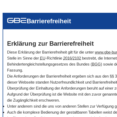
... alle Worte
... eines der Wort
... genau diesen
Barrierefreiheit
Erklärung zur Barrierefreiheit
Diese Erklärung der Barrierefreiheit gilt für die unter
www.gbe-bu
Stelle im Sinne der
EU
-Richtlinie
2016
/
2102
bestrebt, die Intern
Behindertengleichstellungsgesetzes des Bundes (
BGG
) sowie d
Fassung.
Die Anforderungen der Barrierefreiheit ergeben sich aus den
§§
3
dieser Webseite standen Nutzerfreundlichkeit und Barrierefreihe
Überprüfung der Einhaltung der Anforderungen beruht auf einer 
Aufgrund der Überprüfung ist die Website mit den zuvor genannt
die Zugänglichkeit erschweren.
Unter anderem sind die uns von anderen Stellen zur Verfügung ges
Auch die komplexe Bedienung der gestaltbaren Tabellen weist der