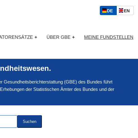
S
D
E
DE
EN
p
E
N
r
U
G
a
T
L
c
KATORENSÄTZE
+
ÜBER GBE
+
MEINE FUNDSTELLEN
S
I
h
C
S
a
H
C
u
H
s
ndheitswesen.
w
a
 der Gesundheitsberichterstattung (GBE) des Bundes führt
h
l
 Erhebungen der Statistischen Ämter des Bundes und der
Suchen