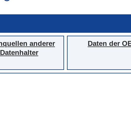
auch in allen Texten suchen (Volltextsuche)
e
auch Synonyme einbeziehen
 Ausdruck
auch ähnlich geschriebenes einbeziehen
nquellen anderer
Daten der
O
Datenhalter