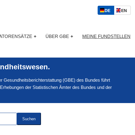
S
D
E
DE
EN
p
E
N
r
U
G
a
T
L
c
KATORENSÄTZE
+
ÜBER GBE
+
MEINE FUNDSTELLEN
S
I
h
C
S
a
H
C
u
H
s
ndheitswesen.
w
a
 der Gesundheitsberichterstattung (GBE) des Bundes führt
h
l
 Erhebungen der Statistischen Ämter des Bundes und der
Suchen