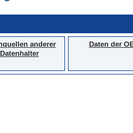
auch in allen Texten suchen (Volltextsuche)
e
auch Synonyme einbeziehen
 Ausdruck
auch ähnlich geschriebenes einbeziehen
nquellen anderer
Daten der
O
Datenhalter