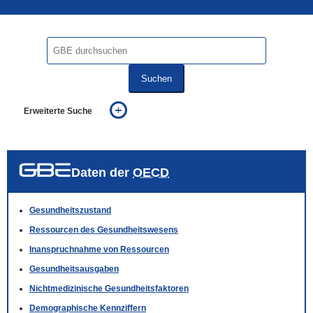
Suchen
Erweiterte Suche
... alle Worte
... eines der Worte
... genau diesen Ausdruck
auch in allen Texten suchen (Volltextsuche)
Daten der
OECD
auch Synonyme einbeziehen
auch ähnlich geschriebenes einbeziehen
Gesundheitszustand
Ressourcen des Gesundheitswesens
Inanspruchnahme von Ressourcen
Gesundheitsausgaben
Nichtmedizinische Gesundheitsfaktoren
Demographische Kennziffern