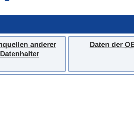
auch in allen Texten suchen (Volltextsuche)
e
auch Synonyme einbeziehen
 Ausdruck
auch ähnlich geschriebenes einbeziehen
nquellen anderer
Daten der
O
Datenhalter