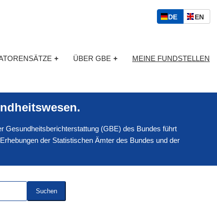
S
D
E
DE
EN
p
E
N
r
U
G
a
T
L
c
KATORENSÄTZE
+
ÜBER GBE
+
MEINE FUNDSTELLEN
S
I
h
C
S
a
H
C
u
H
s
ndheitswesen.
w
a
 der Gesundheitsberichterstattung (GBE) des Bundes führt
h
l
 Erhebungen der Statistischen Ämter des Bundes und der
Suchen