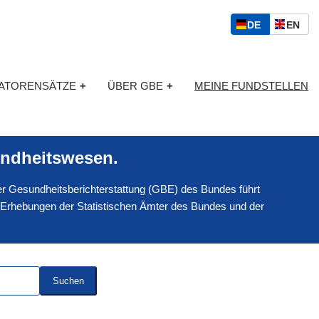
S
D
E
DE
EN
p
E
N
r
U
G
a
T
L
c
KATORENSÄTZE
+
ÜBER GBE
+
MEINE FUNDSTELLEN
S
I
h
C
S
a
H
C
u
H
s
ndheitswesen.
w
a
 der Gesundheitsberichterstattung (GBE) des Bundes führt
h
l
 Erhebungen der Statistischen Ämter des Bundes und der
Suchen