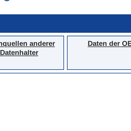
auch in allen Texten suchen (Volltextsuche)
e
auch Synonyme einbeziehen
 Ausdruck
auch ähnlich geschriebenes einbeziehen
nquellen anderer
Daten der
O
Datenhalter