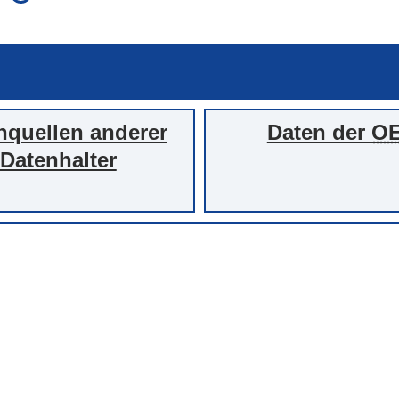
auch in allen Texten suchen (Volltextsuche)
e
auch Synonyme einbeziehen
 Ausdruck
auch ähnlich geschriebenes einbeziehen
nquellen anderer
Daten der
O
Datenhalter