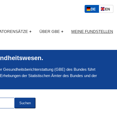
S
D
E
DE
EN
p
E
N
r
U
G
a
T
L
c
KATORENSÄTZE
+
ÜBER GBE
+
MEINE FUNDSTELLEN
S
I
h
C
S
a
H
C
u
H
s
ndheitswesen.
w
a
 der Gesundheitsberichterstattung (GBE) des Bundes führt
h
l
 Erhebungen der Statistischen Ämter des Bundes und der
Suchen