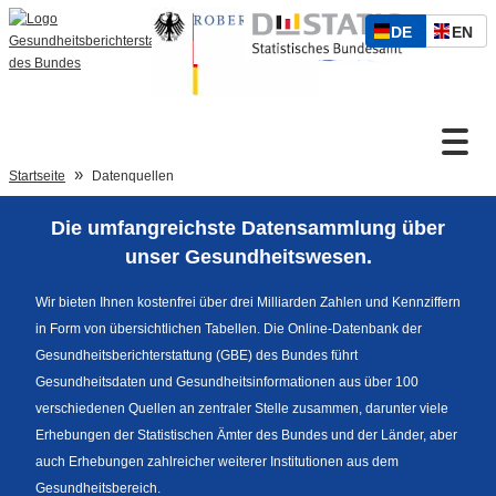
S
D
E
DE
EN
p
Zum Inhalt
E
N
r
U
G
a
T
L
c
S
I
h
Suche
C
S
a
Startseite
Datenquellen
H
C
u
H
s
Die umfangreichste Datensammlung über
w
Sprachumschaltung
unser Gesundheitswesen.
a
h
Wir bieten Ihnen kostenfrei über drei Milliarden Zahlen und Kennziffern
l
in Form von übersichtlichen Tabellen. Die Online-Datenbank der
Fußzeile
Gesundheitsberichterstattung (GBE) des Bundes führt
Gesundheitsdaten und Gesundheitsinformationen aus über 100
verschiedenen Quellen an zentraler Stelle zusammen, darunter viele
Erhebungen der Statistischen Ämter des Bundes und der Länder, aber
auch Erhebungen zahlreicher weiterer Institutionen aus dem
Gesundheitsbereich.