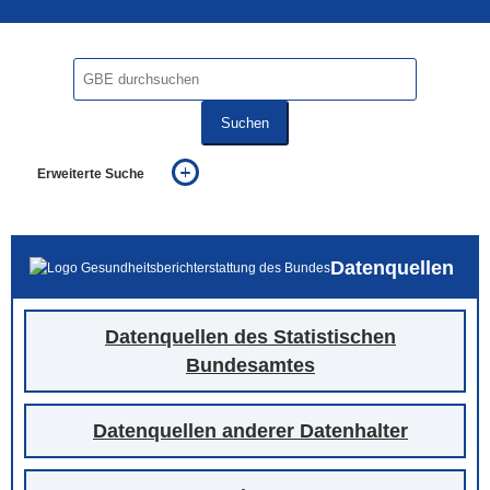
Suchen
Erweiterte Suche
... alle Worte
... eines der Worte
... genau diesen Ausdruck
Datenquellen
auch in allen Texten suchen (Volltextsuche)
auch Synonyme einbeziehen
auch ähnlich geschriebenes einbeziehen
Datenquellen des Statistischen
Bundesamtes
Datenquellen anderer Datenhalter