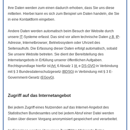
Ihre Daten werden zum einen dadurch erhoben, dass Sie uns diese
mitteilen. Hierbei kann es sich zum Beispiel um Daten handeln, die Sie
in eine Kontaktform eingeben.
Andere Daten werden automatisch beim Besuch der
Website
durch
unsere
IT
-Systeme erfasst. Das sind vor allem technische Daten
z.B.
IP
-
Adresse,
Internetbrowser
, Betriebssystem oder Uhrzeit des
Seitenaufrufs. Die Erfassung dieser Daten erfolgt automatisch, sobald
Sie unsere
Website
betreten. Sie dient der Bereitstellung des
Internetangebots in Erfüllung unserer öffentlichen Aufgaben.
Rechtsgrundlage hierfür ist
Art.
6 Absatz 1
lit.
e
DS-GVO
in Verbindung
mit § 3
Bundesdatenschutzgesetz
(
BDSG
) in Verbindung mit § 3
E-
Government
-Gesetz
(
EGovG
).
Zugriff auf das Internetangebot
Bei jedem Zugriff eines Nutzenden auf das Internet-Angebot des
Statistischen Bundesamtes und bei jedem Abruf einer Datei werden
Daten über diesen Vorgang anonymisiert gespeichert und verarbeitet.