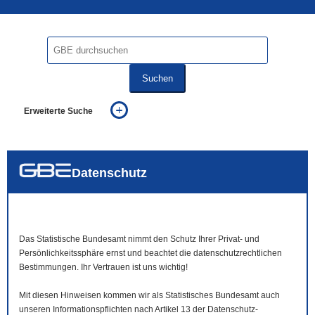
Suchen
Erweiterte Suche
... alle Worte
... eines der Worte
... genau diesen Ausdruck
auch in allen Texten suchen (Volltextsuche)
Datenschutz
auch Synonyme einbeziehen
auch ähnlich geschriebenes einbeziehen
Das Statistische Bundesamt nimmt den Schutz Ihrer Privat- und
Persönlichkeitssphäre ernst und beachtet die datenschutzrechtlichen
Bestimmungen. Ihr Vertrauen ist uns wichtig!
Mit diesen Hinweisen kommen wir als Statistisches Bundesamt auch
unseren Informationspflichten nach Artikel 13 der Datenschutz-