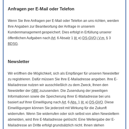
Anfragen per
E-Mail
oder Telefon
Wenn Sie Ihre Anfragen per
E-Mail
oder Telefon an uns richten, werden
Ihre Angaben zur Beantwortung der Anfrage in unserem
Kundenmanagement gespeichert. Dies erfolgt in Erfüllung unserer
öffentlichen Aufgaben nach
Art
. 6 Absatz 1
lit.
e)
DS-GVO
i.V.m.
§ 3
BDSG
.
Newsletter
Wir eröffnen die Möglichkeit, sich als Empfänger für unseren
Newsletter
zu registrieren. Dafür müssen Sie Ihre
E-Mail
adresse angeben. Ihre
E-
Mail
adresse nutzen wir ausschließlich zu dem Zweck, Ihnen den
Newsletter
der
GBE
zuzusenden. Die Zusendung der jeweiligen
Informationen sowie die Speicherung Ihrer
E-Mail
adresse bei uns
basiert auf Ihrer Einwilligung nach
Art
. 6
Abs.
1
lit.
a)
DS-GVO
. Diese
Einwilligungen können Sie jederzeit mit Wirkung für die Zukunft
widerrufen. Wenn Sie widerrufen oder sich selbst von allen
Newslettern
abmelden, wird Ihre
E-Mail
adresse gelöscht. Eine Weitergabe der
E-
Mail
adresse an Dritte erfolgt grundsätzlich nicht. Ihnen stehen