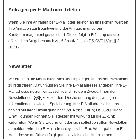
Anfragen per
E-Mail
oder Telefon
Wenn Sie Ihre Anfragen per
E-Mail
oder Telefon an uns richten, werden
Ihre Angaben zur Beantwortung der Anfrage in unserem
Kundenmanagement gespeichert. Dies erfolgt in Erfüllung unserer
öffentlichen Aufgaben nach
Art
. 6 Absatz 1
lit.
e)
DS-GVO
i.V.m.
§ 3
BDSG
.
Newsletter
Wir eröffnen die Möglichkeit, sich als Empfänger für unseren
Newsletter
zu registrieren. Dafür müssen Sie Ihre
E-Mail
adresse angeben. Ihre
E-
Mail
adresse nutzen wir ausschließlich zu dem Zweck, Ihnen den
Newsletter
der
GBE
zuzusenden. Die Zusendung der jeweiligen
Informationen sowie die Speicherung Ihrer
E-Mail
adresse bei uns
basiert auf Ihrer Einwilligung nach
Art
. 6
Abs.
1
lit.
a)
DS-GVO
. Diese
Einwilligungen können Sie jederzeit mit Wirkung für die Zukunft
widerrufen. Wenn Sie widerrufen oder sich selbst von allen
Newslettern
abmelden, wird Ihre
E-Mail
adresse gelöscht. Eine Weitergabe der
E-
Mail
adresse an Dritte erfolgt grundsätzlich nicht. Ihnen stehen