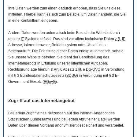
Ihre Daten werden zum einen dadurch erhoben, dass Sie uns diese
mitteilen. Hierbei kann es sich zum Beispiel um Daten handeln, die Sie
in eine Kontaktform eingeben.
Andere Daten werden automatisch beim Besuch der
Website
durch
unsere
IT
-Systeme erfasst. Das sind vor allem technische Daten
z.B.
IP
-
Adresse,
Internetbrowser
, Betriebssystem oder Uhrzeit des
Seitenaufrufs. Die Erfassung dieser Daten erfolgt automatisch, sobald
Sie unsere
Website
betreten. Sie dient der Bereitstellung des
Internetangebots in Erfüllung unserer öffentlichen Aufgaben.
Rechtsgrundlage hierfür ist
Art.
6 Absatz 1
lit.
e
DS-GVO
in Verbindung
mit § 3
Bundesdatenschutzgesetz
(
BDSG
) in Verbindung mit § 3
E-
Government
-Gesetz
(
EGovG
).
Zugriff auf das Internetangebot
Bei jedem Zugriff eines Nutzenden auf das Internet-Angebot des
Statistischen Bundesamtes und bei jedem Abruf einer Datei werden
Daten über diesen Vorgang anonymisiert gespeichert und verarbeitet.