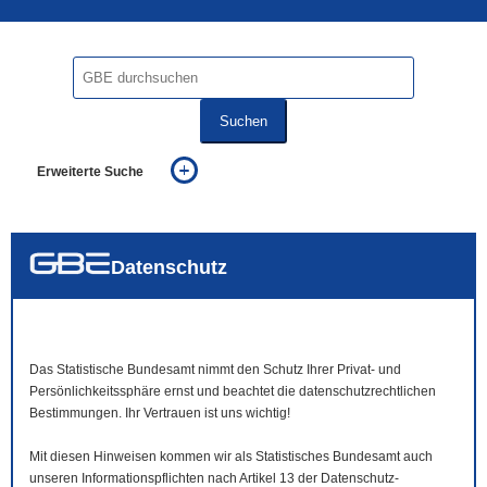
Suchen
Erweiterte Suche
... alle Worte
... eines der Worte
... genau diesen Ausdruck
auch in allen Texten suchen (Volltextsuche)
Datenschutz
auch Synonyme einbeziehen
auch ähnlich geschriebenes einbeziehen
Das Statistische Bundesamt nimmt den Schutz Ihrer Privat- und
Persönlichkeitssphäre ernst und beachtet die datenschutzrechtlichen
Bestimmungen. Ihr Vertrauen ist uns wichtig!
Mit diesen Hinweisen kommen wir als Statistisches Bundesamt auch
unseren Informationspflichten nach Artikel 13 der Datenschutz-