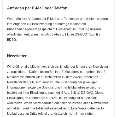
Anfragen per
E-Mail
oder Telefon
Wenn Sie Ihre Anfragen per
E-Mail
oder Telefon an uns richten, werden
Ihre Angaben zur Beantwortung der Anfrage in unserem
Kundenmanagement gespeichert. Dies erfolgt in Erfüllung unserer
öffentlichen Aufgaben nach
Art
. 6 Absatz 1
lit.
e)
DS-GVO
i.V.m.
§ 3
BDSG
.
Newsletter
Wir eröffnen die Möglichkeit, sich als Empfänger für unseren
Newsletter
zu registrieren. Dafür müssen Sie Ihre
E-Mail
adresse angeben. Ihre
E-
Mail
adresse nutzen wir ausschließlich zu dem Zweck, Ihnen den
Newsletter
der
GBE
zuzusenden. Die Zusendung der jeweiligen
Informationen sowie die Speicherung Ihrer
E-Mail
adresse bei uns
basiert auf Ihrer Einwilligung nach
Art
. 6
Abs.
1
lit.
a)
DS-GVO
. Diese
Einwilligungen können Sie jederzeit mit Wirkung für die Zukunft
widerrufen. Wenn Sie widerrufen oder sich selbst von allen
Newslettern
abmelden, wird Ihre
E-Mail
adresse gelöscht. Eine Weitergabe der
E-
Mail
adresse an Dritte erfolgt grundsätzlich nicht. Ihnen stehen