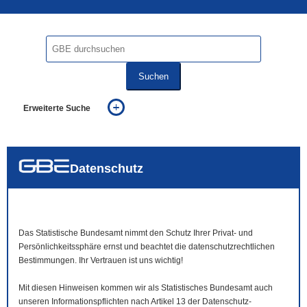
Suchen
Erweiterte Suche
... alle Worte
... eines der Worte
... genau diesen Ausdruck
auch in allen Texten suchen (Volltextsuche)
Datenschutz
auch Synonyme einbeziehen
auch ähnlich geschriebenes einbeziehen
Das Statistische Bundesamt nimmt den Schutz Ihrer Privat- und
Persönlichkeitssphäre ernst und beachtet die datenschutzrechtlichen
Bestimmungen. Ihr Vertrauen ist uns wichtig!
Mit diesen Hinweisen kommen wir als Statistisches Bundesamt auch
unseren Informationspflichten nach Artikel 13 der Datenschutz-