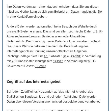
Ihre Daten werden zum einen dadurch erhoben, dass Sie uns diese
mitteilen. Hierbei kann es sich zum Beispiel um Daten handeln, die Sie
in eine Kontaktform eingeben.
Andere Daten werden automatisch beim Besuch der
Website
durch
unsere
IT
-Systeme erfasst. Das sind vor allem technische Daten
z.B.
IP
-
Adresse,
Internetbrowser
, Betriebssystem oder Uhrzeit des
Seitenaufrufs. Die Erfassung dieser Daten erfolgt automatisch, sobald
Sie unsere
Website
betreten. Sie dient der Bereitstellung des
Internetangebots in Erfüllung unserer öffentlichen Aufgaben.
Rechtsgrundlage hierfür ist
Art.
6 Absatz 1
lit.
e
DS-GVO
in Verbindung
mit § 3
Bundesdatenschutzgesetz
(
BDSG
) in Verbindung mit § 3
E-
Government
-Gesetz
(
EGovG
).
Zugriff auf das Internetangebot
Bei jedem Zugriff eines Nutzenden auf das Internet-Angebot des
Statistischen Bundesamtes und bei jedem Abruf einer Datei werden
Daten über diesen Vorgang anonymisiert gespeichert und verarbeitet.