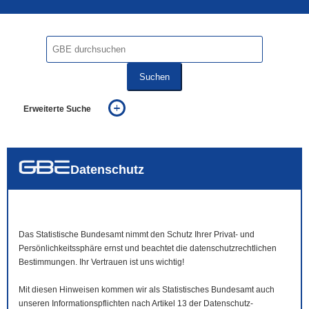
Suchen
Erweiterte Suche
... alle Worte
... eines der Worte
... genau diesen Ausdruck
auch in allen Texten suchen (Volltextsuche)
Datenschutz
auch Synonyme einbeziehen
auch ähnlich geschriebenes einbeziehen
Das Statistische Bundesamt nimmt den Schutz Ihrer Privat- und
Persönlichkeitssphäre ernst und beachtet die datenschutzrechtlichen
Bestimmungen. Ihr Vertrauen ist uns wichtig!
Mit diesen Hinweisen kommen wir als Statistisches Bundesamt auch
unseren Informationspflichten nach Artikel 13 der Datenschutz-