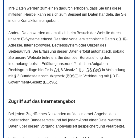
Ihre Daten werden zum einen dadurch erhoben, dass Sie uns diese
mitteilen. Hierbei kann es sich zum Beispiel um Daten handeln, die Sie
in eine Kontaktform eingeben.
Andere Daten werden automatisch beim Besuch der
Website
durch
unsere
IT
-Systeme erfasst. Das sind vor allem technische Daten
z.B.
IP
-
Adresse,
Internetbrowser
, Betriebssystem oder Uhrzeit des
Seitenaufrufs. Die Erfassung dieser Daten erfolgt automatisch, sobald
Sie unsere
Website
betreten. Sie dient der Bereitstellung des
Internetangebots in Erfüllung unserer öffentlichen Aufgaben.
Rechtsgrundlage hierfür ist
Art.
6 Absatz 1
lit.
e
DS-GVO
in Verbindung
mit § 3
Bundesdatenschutzgesetz
(
BDSG
) in Verbindung mit § 3
E-
Government
-Gesetz
(
EGovG
).
Zugriff auf das Internetangebot
Bei jedem Zugriff eines Nutzenden auf das Internet-Angebot des
Statistischen Bundesamtes und bei jedem Abruf einer Datei werden
Daten über diesen Vorgang anonymisiert gespeichert und verarbeitet.