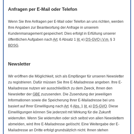
Anfragen per
E-Mail
oder Telefon
Wenn Sie Ihre Anfragen per
E-Mail
oder Telefon an uns richten, werden
Ihre Angaben zur Beantwortung der Anfrage in unserem
Kundenmanagement gespeichert. Dies erfolgt in Erfüllung unserer
öffentlichen Aufgaben nach
Art
. 6 Absatz 1
lit.
e)
DS-GVO
i.V.m.
§ 3
BDSG
.
Newsletter
Wir eröffnen die Möglichkeit, sich als Empfänger für unseren
Newsletter
zu registrieren. Dafür müssen Sie Ihre
E-Mail
adresse angeben. Ihre
E-
Mail
adresse nutzen wir ausschließlich zu dem Zweck, Ihnen den
Newsletter
der
GBE
zuzusenden. Die Zusendung der jeweiligen
Informationen sowie die Speicherung Ihrer
E-Mail
adresse bei uns
basiert auf Ihrer Einwilligung nach
Art
. 6
Abs.
1
lit.
a)
DS-GVO
. Diese
Einwilligungen können Sie jederzeit mit Wirkung für die Zukunft
widerrufen. Wenn Sie widerrufen oder sich selbst von allen
Newslettern
abmelden, wird Ihre
E-Mail
adresse gelöscht. Eine Weitergabe der
E-
Mail
adresse an Dritte erfolgt grundsätzlich nicht. Ihnen stehen