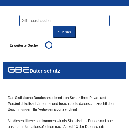
Suchen
Erweiterte Suche
... alle Worte
... eines der Worte
... genau diesen Ausdruck
auch in allen Texten suchen (Volltextsuche)
Datenschutz
auch Synonyme einbeziehen
auch ähnlich geschriebenes einbeziehen
Das Statistische Bundesamt nimmt den Schutz Ihrer Privat- und
Persönlichkeitssphäre ernst und beachtet die datenschutzrechtlichen
Bestimmungen. Ihr Vertrauen ist uns wichtig!
Mit diesen Hinweisen kommen wir als Statistisches Bundesamt auch
unseren Informationspflichten nach Artikel 13 der Datenschutz-