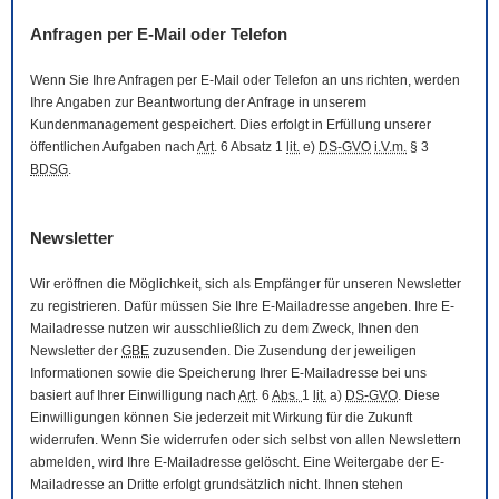
Anfragen per
E-Mail
oder Telefon
Wenn Sie Ihre Anfragen per
E-Mail
oder Telefon an uns richten, werden
Ihre Angaben zur Beantwortung der Anfrage in unserem
Kundenmanagement gespeichert. Dies erfolgt in Erfüllung unserer
öffentlichen Aufgaben nach
Art
. 6 Absatz 1
lit.
e)
DS-GVO
i.V.m.
§ 3
BDSG
.
Newsletter
Wir eröffnen die Möglichkeit, sich als Empfänger für unseren
Newsletter
zu registrieren. Dafür müssen Sie Ihre
E-Mail
adresse angeben. Ihre
E-
Mail
adresse nutzen wir ausschließlich zu dem Zweck, Ihnen den
Newsletter
der
GBE
zuzusenden. Die Zusendung der jeweiligen
Informationen sowie die Speicherung Ihrer
E-Mail
adresse bei uns
basiert auf Ihrer Einwilligung nach
Art
. 6
Abs.
1
lit.
a)
DS-GVO
. Diese
Einwilligungen können Sie jederzeit mit Wirkung für die Zukunft
widerrufen. Wenn Sie widerrufen oder sich selbst von allen
Newslettern
abmelden, wird Ihre
E-Mail
adresse gelöscht. Eine Weitergabe der
E-
Mail
adresse an Dritte erfolgt grundsätzlich nicht. Ihnen stehen