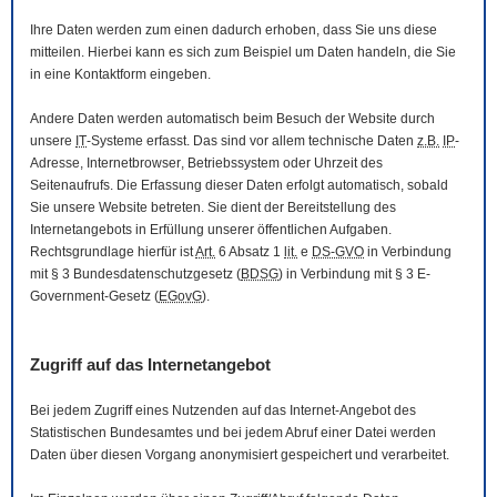
Ihre Daten werden zum einen dadurch erhoben, dass Sie uns diese
mitteilen. Hierbei kann es sich zum Beispiel um Daten handeln, die Sie
in eine Kontaktform eingeben.
Andere Daten werden automatisch beim Besuch der
Website
durch
unsere
IT
-Systeme erfasst. Das sind vor allem technische Daten
z.B.
IP
-
Adresse,
Internetbrowser
, Betriebssystem oder Uhrzeit des
Seitenaufrufs. Die Erfassung dieser Daten erfolgt automatisch, sobald
Sie unsere
Website
betreten. Sie dient der Bereitstellung des
Internetangebots in Erfüllung unserer öffentlichen Aufgaben.
Rechtsgrundlage hierfür ist
Art.
6 Absatz 1
lit.
e
DS-GVO
in Verbindung
mit § 3
Bundesdatenschutzgesetz
(
BDSG
) in Verbindung mit § 3
E-
Government
-Gesetz
(
EGovG
).
Zugriff auf das Internetangebot
Bei jedem Zugriff eines Nutzenden auf das Internet-Angebot des
Statistischen Bundesamtes und bei jedem Abruf einer Datei werden
Daten über diesen Vorgang anonymisiert gespeichert und verarbeitet.