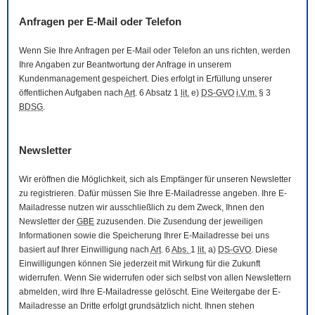
Anfragen per
E-Mail
oder Telefon
Wenn Sie Ihre Anfragen per
E-Mail
oder Telefon an uns richten, werden
Ihre Angaben zur Beantwortung der Anfrage in unserem
Kundenmanagement gespeichert. Dies erfolgt in Erfüllung unserer
öffentlichen Aufgaben nach
Art
. 6 Absatz 1
lit.
e)
DS-GVO
i.V.m.
§ 3
BDSG
.
Newsletter
Wir eröffnen die Möglichkeit, sich als Empfänger für unseren
Newsletter
zu registrieren. Dafür müssen Sie Ihre
E-Mail
adresse angeben. Ihre
E-
Mail
adresse nutzen wir ausschließlich zu dem Zweck, Ihnen den
Newsletter
der
GBE
zuzusenden. Die Zusendung der jeweiligen
Informationen sowie die Speicherung Ihrer
E-Mail
adresse bei uns
basiert auf Ihrer Einwilligung nach
Art
. 6
Abs.
1
lit.
a)
DS-GVO
. Diese
Einwilligungen können Sie jederzeit mit Wirkung für die Zukunft
widerrufen. Wenn Sie widerrufen oder sich selbst von allen
Newslettern
abmelden, wird Ihre
E-Mail
adresse gelöscht. Eine Weitergabe der
E-
Mail
adresse an Dritte erfolgt grundsätzlich nicht. Ihnen stehen