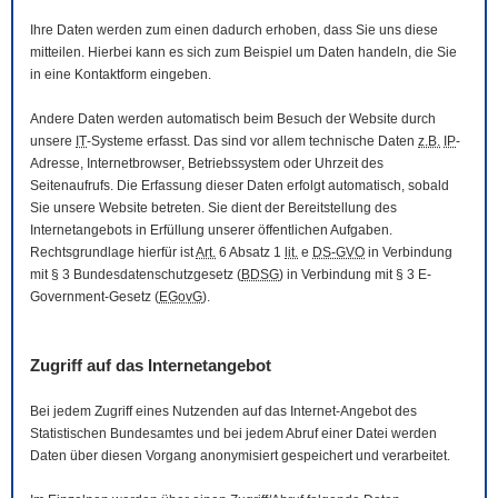
Ihre Daten werden zum einen dadurch erhoben, dass Sie uns diese
mitteilen. Hierbei kann es sich zum Beispiel um Daten handeln, die Sie
in eine Kontaktform eingeben.
Andere Daten werden automatisch beim Besuch der
Website
durch
unsere
IT
-Systeme erfasst. Das sind vor allem technische Daten
z.B.
IP
-
Adresse,
Internetbrowser
, Betriebssystem oder Uhrzeit des
Seitenaufrufs. Die Erfassung dieser Daten erfolgt automatisch, sobald
Sie unsere
Website
betreten. Sie dient der Bereitstellung des
Internetangebots in Erfüllung unserer öffentlichen Aufgaben.
Rechtsgrundlage hierfür ist
Art.
6 Absatz 1
lit.
e
DS-GVO
in Verbindung
mit § 3
Bundesdatenschutzgesetz
(
BDSG
) in Verbindung mit § 3
E-
Government
-Gesetz
(
EGovG
).
Zugriff auf das Internetangebot
Bei jedem Zugriff eines Nutzenden auf das Internet-Angebot des
Statistischen Bundesamtes und bei jedem Abruf einer Datei werden
Daten über diesen Vorgang anonymisiert gespeichert und verarbeitet.