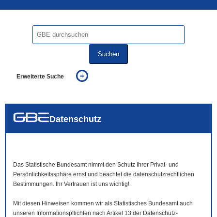
Suchen
Erweiterte Suche
... alle Worte
... eines der Worte
... genau diesen Ausdruck
auch in allen Texten suchen (Volltextsuche)
Datenschutz
auch Synonyme einbeziehen
auch ähnlich geschriebenes einbeziehen
Das Statistische Bundesamt nimmt den Schutz Ihrer Privat- und
Persönlichkeitssphäre ernst und beachtet die datenschutzrechtlichen
Bestimmungen. Ihr Vertrauen ist uns wichtig!
Mit diesen Hinweisen kommen wir als Statistisches Bundesamt auch
unseren Informationspflichten nach Artikel 13 der Datenschutz-