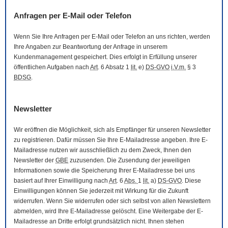
Anfragen per
E-Mail
oder Telefon
Wenn Sie Ihre Anfragen per
E-Mail
oder Telefon an uns richten, werden
Ihre Angaben zur Beantwortung der Anfrage in unserem
Kundenmanagement gespeichert. Dies erfolgt in Erfüllung unserer
öffentlichen Aufgaben nach
Art
. 6 Absatz 1
lit.
e)
DS-GVO
i.V.m.
§ 3
BDSG
.
Newsletter
Wir eröffnen die Möglichkeit, sich als Empfänger für unseren
Newsletter
zu registrieren. Dafür müssen Sie Ihre
E-Mail
adresse angeben. Ihre
E-
Mail
adresse nutzen wir ausschließlich zu dem Zweck, Ihnen den
Newsletter
der
GBE
zuzusenden. Die Zusendung der jeweiligen
Informationen sowie die Speicherung Ihrer
E-Mail
adresse bei uns
basiert auf Ihrer Einwilligung nach
Art
. 6
Abs.
1
lit.
a)
DS-GVO
. Diese
Einwilligungen können Sie jederzeit mit Wirkung für die Zukunft
widerrufen. Wenn Sie widerrufen oder sich selbst von allen
Newslettern
abmelden, wird Ihre
E-Mail
adresse gelöscht. Eine Weitergabe der
E-
Mail
adresse an Dritte erfolgt grundsätzlich nicht. Ihnen stehen