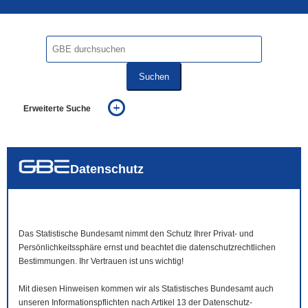
Suchen
Erweiterte Suche
... alle Worte
... eines der Worte
... genau diesen Ausdruck
auch in allen Texten suchen (Volltextsuche)
Datenschutz
auch Synonyme einbeziehen
auch ähnlich geschriebenes einbeziehen
Das Statistische Bundesamt nimmt den Schutz Ihrer Privat- und
Persönlichkeitssphäre ernst und beachtet die datenschutzrechtlichen
Bestimmungen. Ihr Vertrauen ist uns wichtig!
Mit diesen Hinweisen kommen wir als Statistisches Bundesamt auch
unseren Informationspflichten nach Artikel 13 der Datenschutz-