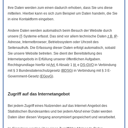
Ihre Daten werden zum einen dadurch erhoben, dass Sie uns diese
mitteilen. Hierbei kann es sich zum Beispiel um Daten handeln, die Sie
in eine Kontaktform eingeben.
Andere Daten werden automatisch beim Besuch der
Website
durch
unsere
IT
-Systeme erfasst. Das sind vor allem technische Daten
z.B.
IP
-
Adresse,
Internetbrowser
, Betriebssystem oder Uhrzeit des
Seitenaufrufs. Die Erfassung dieser Daten erfolgt automatisch, sobald
Sie unsere
Website
betreten. Sie dient der Bereitstellung des
Internetangebots in Erfüllung unserer öffentlichen Aufgaben.
Rechtsgrundlage hierfür ist
Art.
6 Absatz 1
lit.
e
DS-GVO
in Verbindung
mit § 3
Bundesdatenschutzgesetz
(
BDSG
) in Verbindung mit § 3
E-
Government
-Gesetz
(
EGovG
).
Zugriff auf das Internetangebot
Bei jedem Zugriff eines Nutzenden auf das Internet-Angebot des
Statistischen Bundesamtes und bei jedem Abruf einer Datei werden
Daten über diesen Vorgang anonymisiert gespeichert und verarbeitet.