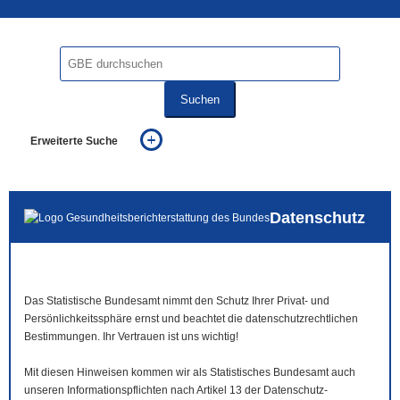
Suchen
Erweiterte Suche
... alle Worte
... eines der Worte
... genau diesen Ausdruck
Datenschutz
auch in allen Texten suchen (Volltextsuche)
auch Synonyme einbeziehen
auch ähnlich geschriebenes einbeziehen
Das Statistische Bundesamt nimmt den Schutz Ihrer Privat- und
Persönlichkeitssphäre ernst und beachtet die datenschutzrechtlichen
Bestimmungen. Ihr Vertrauen ist uns wichtig!
Mit diesen Hinweisen kommen wir als Statistisches Bundesamt auch
unseren Informationspflichten nach Artikel 13 der Datenschutz-