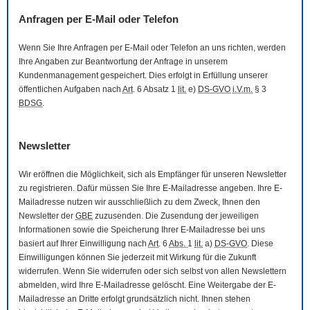
Anfragen per
E-Mail
oder Telefon
Wenn Sie Ihre Anfragen per
E-Mail
oder Telefon an uns richten, werden
Ihre Angaben zur Beantwortung der Anfrage in unserem
Kundenmanagement gespeichert. Dies erfolgt in Erfüllung unserer
öffentlichen Aufgaben nach
Art
. 6 Absatz 1
lit.
e)
DS-GVO
i.V.m.
§ 3
BDSG
.
Newsletter
Wir eröffnen die Möglichkeit, sich als Empfänger für unseren
Newsletter
zu registrieren. Dafür müssen Sie Ihre
E-Mail
adresse angeben. Ihre
E-
Mail
adresse nutzen wir ausschließlich zu dem Zweck, Ihnen den
Newsletter
der
GBE
zuzusenden. Die Zusendung der jeweiligen
Informationen sowie die Speicherung Ihrer
E-Mail
adresse bei uns
basiert auf Ihrer Einwilligung nach
Art
. 6
Abs.
1
lit.
a)
DS-GVO
. Diese
Einwilligungen können Sie jederzeit mit Wirkung für die Zukunft
widerrufen. Wenn Sie widerrufen oder sich selbst von allen
Newslettern
abmelden, wird Ihre
E-Mail
adresse gelöscht. Eine Weitergabe der
E-
Mail
adresse an Dritte erfolgt grundsätzlich nicht. Ihnen stehen