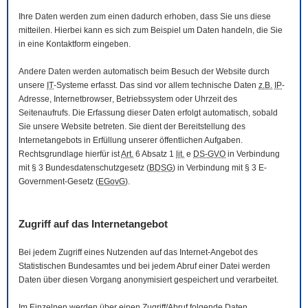
Ihre Daten werden zum einen dadurch erhoben, dass Sie uns diese
mitteilen. Hierbei kann es sich zum Beispiel um Daten handeln, die Sie
in eine Kontaktform eingeben.
Andere Daten werden automatisch beim Besuch der
Website
durch
unsere
IT
-Systeme erfasst. Das sind vor allem technische Daten
z.B.
IP
-
Adresse,
Internetbrowser
, Betriebssystem oder Uhrzeit des
Seitenaufrufs. Die Erfassung dieser Daten erfolgt automatisch, sobald
Sie unsere
Website
betreten. Sie dient der Bereitstellung des
Internetangebots in Erfüllung unserer öffentlichen Aufgaben.
Rechtsgrundlage hierfür ist
Art.
6 Absatz 1
lit.
e
DS-GVO
in Verbindung
mit § 3
Bundesdatenschutzgesetz
(
BDSG
) in Verbindung mit § 3
E-
Government
-Gesetz
(
EGovG
).
Zugriff auf das Internetangebot
Bei jedem Zugriff eines Nutzenden auf das Internet-Angebot des
Statistischen Bundesamtes und bei jedem Abruf einer Datei werden
Daten über diesen Vorgang anonymisiert gespeichert und verarbeitet.
Im Einzelnen werden über einen Zugriff/Abruf folgende Daten