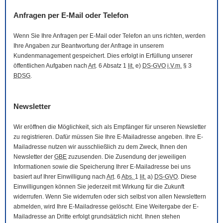
Anfragen per
E-Mail
oder Telefon
Wenn Sie Ihre Anfragen per
E-Mail
oder Telefon an uns richten, werden
Ihre Angaben zur Beantwortung der Anfrage in unserem
Kundenmanagement gespeichert. Dies erfolgt in Erfüllung unserer
öffentlichen Aufgaben nach
Art
. 6 Absatz 1
lit.
e)
DS-GVO
i.V.m.
§ 3
BDSG
.
Newsletter
Wir eröffnen die Möglichkeit, sich als Empfänger für unseren
Newsletter
zu registrieren. Dafür müssen Sie Ihre
E-Mail
adresse angeben. Ihre
E-
Mail
adresse nutzen wir ausschließlich zu dem Zweck, Ihnen den
Newsletter
der
GBE
zuzusenden. Die Zusendung der jeweiligen
Informationen sowie die Speicherung Ihrer
E-Mail
adresse bei uns
basiert auf Ihrer Einwilligung nach
Art
. 6
Abs.
1
lit.
a)
DS-GVO
. Diese
Einwilligungen können Sie jederzeit mit Wirkung für die Zukunft
widerrufen. Wenn Sie widerrufen oder sich selbst von allen
Newslettern
abmelden, wird Ihre
E-Mail
adresse gelöscht. Eine Weitergabe der
E-
Mail
adresse an Dritte erfolgt grundsätzlich nicht. Ihnen stehen