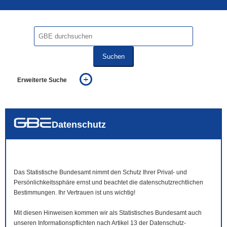
Suchen
Erweiterte Suche
... alle Worte
... eines der Worte
... genau diesen Ausdruck
auch in allen Texten suchen (Volltextsuche)
Datenschutz
auch Synonyme einbeziehen
auch ähnlich geschriebenes einbeziehen
Das Statistische Bundesamt nimmt den Schutz Ihrer Privat- und
Persönlichkeitssphäre ernst und beachtet die datenschutzrechtlichen
Bestimmungen. Ihr Vertrauen ist uns wichtig!
Mit diesen Hinweisen kommen wir als Statistisches Bundesamt auch
unseren Informationspflichten nach Artikel 13 der Datenschutz-