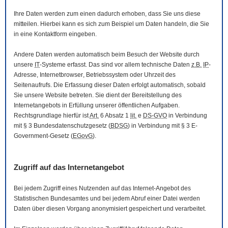
Ihre Daten werden zum einen dadurch erhoben, dass Sie uns diese
mitteilen. Hierbei kann es sich zum Beispiel um Daten handeln, die Sie
in eine Kontaktform eingeben.
Andere Daten werden automatisch beim Besuch der
Website
durch
unsere
IT
-Systeme erfasst. Das sind vor allem technische Daten
z.B.
IP
-
Adresse,
Internetbrowser
, Betriebssystem oder Uhrzeit des
Seitenaufrufs. Die Erfassung dieser Daten erfolgt automatisch, sobald
Sie unsere
Website
betreten. Sie dient der Bereitstellung des
Internetangebots in Erfüllung unserer öffentlichen Aufgaben.
Rechtsgrundlage hierfür ist
Art.
6 Absatz 1
lit.
e
DS-GVO
in Verbindung
mit § 3
Bundesdatenschutzgesetz
(
BDSG
) in Verbindung mit § 3
E-
Government
-Gesetz
(
EGovG
).
Zugriff auf das Internetangebot
Bei jedem Zugriff eines Nutzenden auf das Internet-Angebot des
Statistischen Bundesamtes und bei jedem Abruf einer Datei werden
Daten über diesen Vorgang anonymisiert gespeichert und verarbeitet.