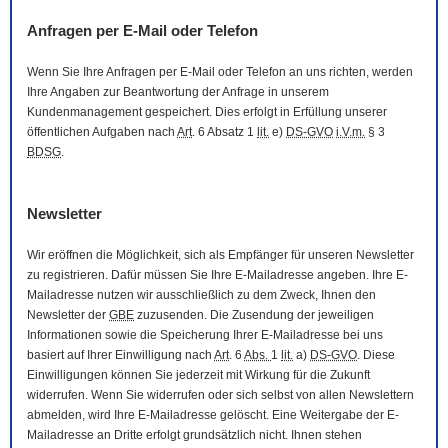
Anfragen per
E-Mail
oder Telefon
Wenn Sie Ihre Anfragen per
E-Mail
oder Telefon an uns richten, werden
Ihre Angaben zur Beantwortung der Anfrage in unserem
Kundenmanagement gespeichert. Dies erfolgt in Erfüllung unserer
öffentlichen Aufgaben nach
Art
. 6 Absatz 1
lit.
e)
DS-GVO
i.V.m.
§ 3
BDSG
.
Newsletter
Wir eröffnen die Möglichkeit, sich als Empfänger für unseren
Newsletter
zu registrieren. Dafür müssen Sie Ihre
E-Mail
adresse angeben. Ihre
E-
Mail
adresse nutzen wir ausschließlich zu dem Zweck, Ihnen den
Newsletter
der
GBE
zuzusenden. Die Zusendung der jeweiligen
Informationen sowie die Speicherung Ihrer
E-Mail
adresse bei uns
basiert auf Ihrer Einwilligung nach
Art
. 6
Abs.
1
lit.
a)
DS-GVO
. Diese
Einwilligungen können Sie jederzeit mit Wirkung für die Zukunft
widerrufen. Wenn Sie widerrufen oder sich selbst von allen
Newslettern
abmelden, wird Ihre
E-Mail
adresse gelöscht. Eine Weitergabe der
E-
Mail
adresse an Dritte erfolgt grundsätzlich nicht. Ihnen stehen