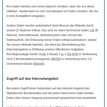
Ihre Daten werden zum einen dadurch erhoben, dass Sie uns diese
mitteilen. Hierbei kann es sich zum Beispiel um Daten handeln, die Sie
in eine Kontaktform eingeben.
Andere Daten werden automatisch beim Besuch der
Website
durch
unsere
IT
-Systeme erfasst. Das sind vor allem technische Daten
z.B.
IP
-
Adresse,
Internetbrowser
, Betriebssystem oder Uhrzeit des
Seitenaufrufs. Die Erfassung dieser Daten erfolgt automatisch, sobald
Sie unsere
Website
betreten. Sie dient der Bereitstellung des
Internetangebots in Erfüllung unserer öffentlichen Aufgaben.
Rechtsgrundlage hierfür ist
Art.
6 Absatz 1
lit.
e
DS-GVO
in Verbindung
mit § 3
Bundesdatenschutzgesetz
(
BDSG
) in Verbindung mit § 3
E-
Government
-Gesetz
(
EGovG
).
Zugriff auf das Internetangebot
Bei jedem Zugriff eines Nutzenden auf das Internet-Angebot des
Statistischen Bundesamtes und bei jedem Abruf einer Datei werden
Daten über diesen Vorgang anonymisiert gespeichert und verarbeitet.