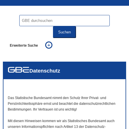
Suchen
Erweiterte Suche
... alle Worte
... eines der Worte
... genau diesen Ausdruck
auch in allen Texten suchen (Volltextsuche)
Datenschutz
auch Synonyme einbeziehen
auch ähnlich geschriebenes einbeziehen
Das Statistische Bundesamt nimmt den Schutz Ihrer Privat- und
Persönlichkeitssphäre ernst und beachtet die datenschutzrechtlichen
Bestimmungen. Ihr Vertrauen ist uns wichtig!
Mit diesen Hinweisen kommen wir als Statistisches Bundesamt auch
unseren Informationspflichten nach Artikel 13 der Datenschutz-