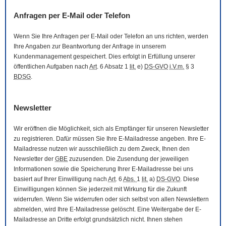
Anfragen per
E-Mail
oder Telefon
Wenn Sie Ihre Anfragen per
E-Mail
oder Telefon an uns richten, werden
Ihre Angaben zur Beantwortung der Anfrage in unserem
Kundenmanagement gespeichert. Dies erfolgt in Erfüllung unserer
öffentlichen Aufgaben nach
Art
. 6 Absatz 1
lit.
e)
DS-GVO
i.V.m.
§ 3
BDSG
.
Newsletter
Wir eröffnen die Möglichkeit, sich als Empfänger für unseren
Newsletter
zu registrieren. Dafür müssen Sie Ihre
E-Mail
adresse angeben. Ihre
E-
Mail
adresse nutzen wir ausschließlich zu dem Zweck, Ihnen den
Newsletter
der
GBE
zuzusenden. Die Zusendung der jeweiligen
Informationen sowie die Speicherung Ihrer
E-Mail
adresse bei uns
basiert auf Ihrer Einwilligung nach
Art
. 6
Abs.
1
lit.
a)
DS-GVO
. Diese
Einwilligungen können Sie jederzeit mit Wirkung für die Zukunft
widerrufen. Wenn Sie widerrufen oder sich selbst von allen
Newslettern
abmelden, wird Ihre
E-Mail
adresse gelöscht. Eine Weitergabe der
E-
Mail
adresse an Dritte erfolgt grundsätzlich nicht. Ihnen stehen