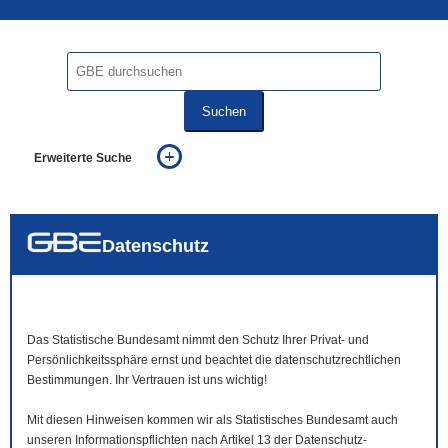
Suchen
Erweiterte Suche
... alle Worte
... eines der Worte
... genau diesen Ausdruck
auch in allen Texten suchen (Volltextsuche)
Datenschutz
auch Synonyme einbeziehen
auch ähnlich geschriebenes einbeziehen
Das Statistische Bundesamt nimmt den Schutz Ihrer Privat- und
Persönlichkeitssphäre ernst und beachtet die datenschutzrechtlichen
Bestimmungen. Ihr Vertrauen ist uns wichtig!
Mit diesen Hinweisen kommen wir als Statistisches Bundesamt auch
unseren Informationspflichten nach Artikel 13 der Datenschutz-