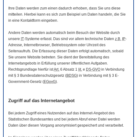
Ihre Daten werden zum einen dadurch erhoben, dass Sie uns diese
mitteilen. Hierbei kann es sich zum Beispiel um Daten handeln, die Sie
in eine Kontaktform eingeben.
Andere Daten werden automatisch beim Besuch der
Website
durch
unsere
IT
-Systeme erfasst. Das sind vor allem technische Daten
z.B.
IP
-
Adresse,
Internetbrowser
, Betriebssystem oder Uhrzeit des
Seitenaufrufs. Die Erfassung dieser Daten erfolgt automatisch, sobald
Sie unsere
Website
betreten. Sie dient der Bereitstellung des
Internetangebots in Erfüllung unserer öffentlichen Aufgaben.
Rechtsgrundlage hierfür ist
Art.
6 Absatz 1
lit.
e
DS-GVO
in Verbindung
mit § 3
Bundesdatenschutzgesetz
(
BDSG
) in Verbindung mit § 3
E-
Government
-Gesetz
(
EGovG
).
Zugriff auf das Internetangebot
Bei jedem Zugriff eines Nutzenden auf das Internet-Angebot des
Statistischen Bundesamtes und bei jedem Abruf einer Datei werden
Daten über diesen Vorgang anonymisiert gespeichert und verarbeitet.