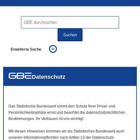
Suchen
Erweiterte Suche
... alle Worte
... eines der Worte
... genau diesen Ausdruck
auch in allen Texten suchen (Volltextsuche)
Datenschutz
auch Synonyme einbeziehen
auch ähnlich geschriebenes einbeziehen
Das Statistische Bundesamt nimmt den Schutz Ihrer Privat- und
Persönlichkeitssphäre ernst und beachtet die datenschutzrechtlichen
Bestimmungen. Ihr Vertrauen ist uns wichtig!
Mit diesen Hinweisen kommen wir als Statistisches Bundesamt auch
unseren Informationspflichten nach Artikel 13 der Datenschutz-