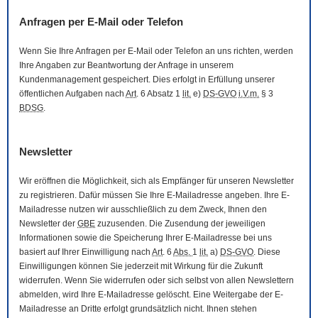
Anfragen per
E-Mail
oder Telefon
Wenn Sie Ihre Anfragen per
E-Mail
oder Telefon an uns richten, werden
Ihre Angaben zur Beantwortung der Anfrage in unserem
Kundenmanagement gespeichert. Dies erfolgt in Erfüllung unserer
öffentlichen Aufgaben nach
Art
. 6 Absatz 1
lit.
e)
DS-GVO
i.V.m.
§ 3
BDSG
.
Newsletter
Wir eröffnen die Möglichkeit, sich als Empfänger für unseren
Newsletter
zu registrieren. Dafür müssen Sie Ihre
E-Mail
adresse angeben. Ihre
E-
Mail
adresse nutzen wir ausschließlich zu dem Zweck, Ihnen den
Newsletter
der
GBE
zuzusenden. Die Zusendung der jeweiligen
Informationen sowie die Speicherung Ihrer
E-Mail
adresse bei uns
basiert auf Ihrer Einwilligung nach
Art
. 6
Abs.
1
lit.
a)
DS-GVO
. Diese
Einwilligungen können Sie jederzeit mit Wirkung für die Zukunft
widerrufen. Wenn Sie widerrufen oder sich selbst von allen
Newslettern
abmelden, wird Ihre
E-Mail
adresse gelöscht. Eine Weitergabe der
E-
Mail
adresse an Dritte erfolgt grundsätzlich nicht. Ihnen stehen