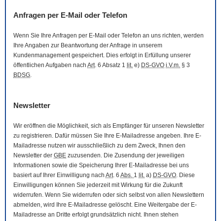
Anfragen per
E-Mail
oder Telefon
Wenn Sie Ihre Anfragen per
E-Mail
oder Telefon an uns richten, werden
Ihre Angaben zur Beantwortung der Anfrage in unserem
Kundenmanagement gespeichert. Dies erfolgt in Erfüllung unserer
öffentlichen Aufgaben nach
Art
. 6 Absatz 1
lit.
e)
DS-GVO
i.V.m.
§ 3
BDSG
.
Newsletter
Wir eröffnen die Möglichkeit, sich als Empfänger für unseren
Newsletter
zu registrieren. Dafür müssen Sie Ihre
E-Mail
adresse angeben. Ihre
E-
Mail
adresse nutzen wir ausschließlich zu dem Zweck, Ihnen den
Newsletter
der
GBE
zuzusenden. Die Zusendung der jeweiligen
Informationen sowie die Speicherung Ihrer
E-Mail
adresse bei uns
basiert auf Ihrer Einwilligung nach
Art
. 6
Abs.
1
lit.
a)
DS-GVO
. Diese
Einwilligungen können Sie jederzeit mit Wirkung für die Zukunft
widerrufen. Wenn Sie widerrufen oder sich selbst von allen
Newslettern
abmelden, wird Ihre
E-Mail
adresse gelöscht. Eine Weitergabe der
E-
Mail
adresse an Dritte erfolgt grundsätzlich nicht. Ihnen stehen