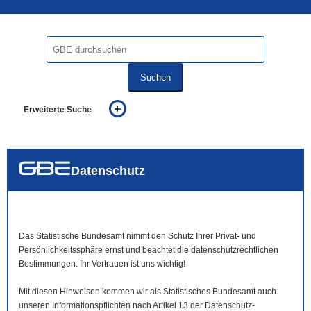
Suchen
Erweiterte Suche
... alle Worte
... eines der Worte
... genau diesen Ausdruck
auch in allen Texten suchen (Volltextsuche)
Datenschutz
auch Synonyme einbeziehen
auch ähnlich geschriebenes einbeziehen
Das Statistische Bundesamt nimmt den Schutz Ihrer Privat- und
Persönlichkeitssphäre ernst und beachtet die datenschutzrechtlichen
Bestimmungen. Ihr Vertrauen ist uns wichtig!
Mit diesen Hinweisen kommen wir als Statistisches Bundesamt auch
unseren Informationspflichten nach Artikel 13 der Datenschutz-