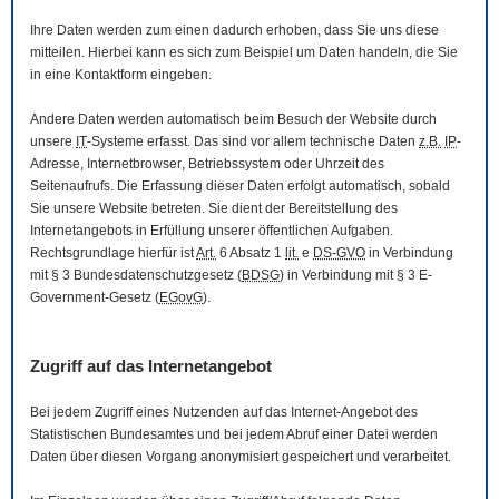
Ihre Daten werden zum einen dadurch erhoben, dass Sie uns diese
mitteilen. Hierbei kann es sich zum Beispiel um Daten handeln, die Sie
in eine Kontaktform eingeben.
Andere Daten werden automatisch beim Besuch der
Website
durch
unsere
IT
-Systeme erfasst. Das sind vor allem technische Daten
z.B.
IP
-
Adresse,
Internetbrowser
, Betriebssystem oder Uhrzeit des
Seitenaufrufs. Die Erfassung dieser Daten erfolgt automatisch, sobald
Sie unsere
Website
betreten. Sie dient der Bereitstellung des
Internetangebots in Erfüllung unserer öffentlichen Aufgaben.
Rechtsgrundlage hierfür ist
Art.
6 Absatz 1
lit.
e
DS-GVO
in Verbindung
mit § 3
Bundesdatenschutzgesetz
(
BDSG
) in Verbindung mit § 3
E-
Government
-Gesetz
(
EGovG
).
Zugriff auf das Internetangebot
Bei jedem Zugriff eines Nutzenden auf das Internet-Angebot des
Statistischen Bundesamtes und bei jedem Abruf einer Datei werden
Daten über diesen Vorgang anonymisiert gespeichert und verarbeitet.