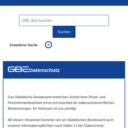
Suchen
Erweiterte Suche
... alle Worte
... eines der Worte
... genau diesen Ausdruck
auch in allen Texten suchen (Volltextsuche)
Datenschutz
auch Synonyme einbeziehen
auch ähnlich geschriebenes einbeziehen
Das Statistische Bundesamt nimmt den Schutz Ihrer Privat- und
Persönlichkeitssphäre ernst und beachtet die datenschutzrechtlichen
Bestimmungen. Ihr Vertrauen ist uns wichtig!
Mit diesen Hinweisen kommen wir als Statistisches Bundesamt auch
unseren Informationspflichten nach Artikel 13 der Datenschutz-