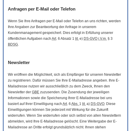
Anfragen per
E-Mail
oder Telefon
Wenn Sie Ihre Anfragen per
E-Mail
oder Telefon an uns richten, werden
Ihre Angaben zur Beantwortung der Anfrage in unserem
Kundenmanagement gespeichert. Dies erfolgt in Erfüllung unserer
öffentlichen Aufgaben nach
Art
. 6 Absatz 1
lit.
e)
DS-GVO
i.V.m.
§ 3
BDSG
.
Newsletter
Wir eröffnen die Möglichkeit, sich als Empfänger für unseren
Newsletter
zu registrieren. Dafür müssen Sie Ihre
E-Mail
adresse angeben. Ihre
E-
Mail
adresse nutzen wir ausschließlich zu dem Zweck, Ihnen den
Newsletter
der
GBE
zuzusenden. Die Zusendung der jeweiligen
Informationen sowie die Speicherung Ihrer
E-Mail
adresse bei uns
basiert auf Ihrer Einwilligung nach
Art
. 6
Abs.
1
lit.
a)
DS-GVO
. Diese
Einwilligungen können Sie jederzeit mit Wirkung für die Zukunft
widerrufen. Wenn Sie widerrufen oder sich selbst von allen
Newslettern
abmelden, wird Ihre
E-Mail
adresse gelöscht. Eine Weitergabe der
E-
Mail
adresse an Dritte erfolgt grundsätzlich nicht. Ihnen stehen