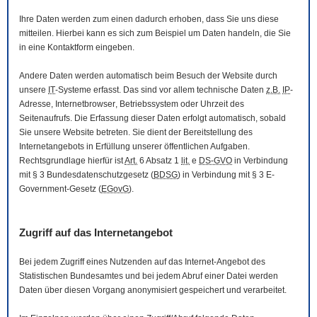
Ihre Daten werden zum einen dadurch erhoben, dass Sie uns diese
mitteilen. Hierbei kann es sich zum Beispiel um Daten handeln, die Sie
in eine Kontaktform eingeben.
Andere Daten werden automatisch beim Besuch der
Website
durch
unsere
IT
-Systeme erfasst. Das sind vor allem technische Daten
z.B.
IP
-
Adresse,
Internetbrowser
, Betriebssystem oder Uhrzeit des
Seitenaufrufs. Die Erfassung dieser Daten erfolgt automatisch, sobald
Sie unsere
Website
betreten. Sie dient der Bereitstellung des
Internetangebots in Erfüllung unserer öffentlichen Aufgaben.
Rechtsgrundlage hierfür ist
Art.
6 Absatz 1
lit.
e
DS-GVO
in Verbindung
mit § 3
Bundesdatenschutzgesetz
(
BDSG
) in Verbindung mit § 3
E-
Government
-Gesetz
(
EGovG
).
Zugriff auf das Internetangebot
Bei jedem Zugriff eines Nutzenden auf das Internet-Angebot des
Statistischen Bundesamtes und bei jedem Abruf einer Datei werden
Daten über diesen Vorgang anonymisiert gespeichert und verarbeitet.