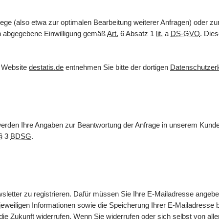
ege (also etwa zur optimalen Bearbeitung weiterer Anfragen) oder z
nen abgegebene Einwilligung gemäß
Art.
6 Absatz 1
lit.
a
DS-GVO
. Dies
r
Website
destatis.de
entnehmen Sie bitte der dortigen
Datenschutzer
 werden Ihre Angaben zur Beantwortung der Anfrage in unserem Kunde
§ 3
BDSG
.
sletter
zu registrieren. Dafür müssen Sie Ihre
E-Mail
adresse angebe
weiligen Informationen sowie die Speicherung Ihrer
E-Mail
adresse b
 die Zukunft widerrufen. Wenn Sie widerrufen oder sich selbst von all