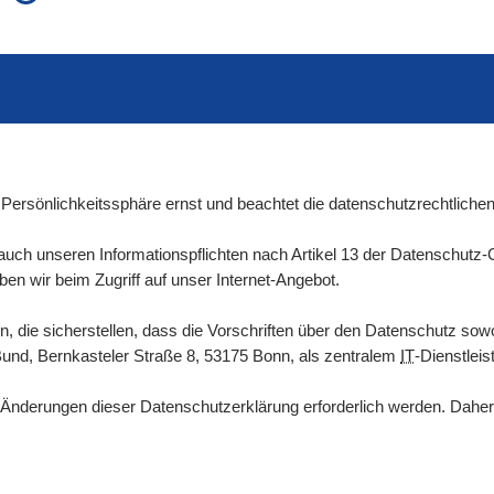
auch in allen Texten suchen (Volltextsuche)
e
auch Synonyme einbeziehen
 Ausdruck
auch ähnlich geschriebenes einbeziehen
Persönlichkeitssphäre ernst und beachtet die datenschutzrechtlichen
uch unseren Informationspflichten nach Artikel 13 der Datenschutz
 wir beim Zugriff auf unser Internet-Angebot.
 die sicherstellen, dass die Vorschriften über den Datenschutz sowo
Bund, Bernkasteler Straße 8, 53175 Bonn, als zentralem
IT
-Dienstleis
nderungen dieser Datenschutzerklärung erforderlich werden. Daher 