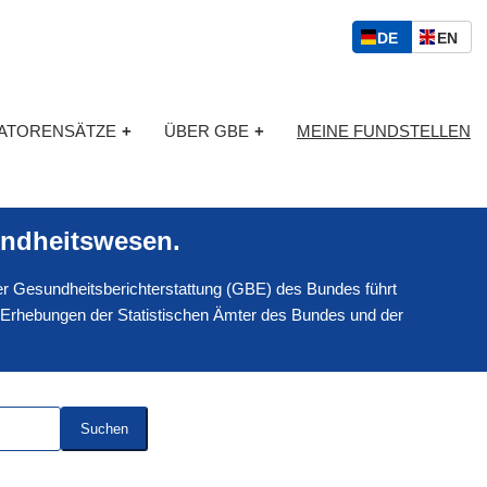
S
D
E
DE
EN
p
E
N
r
U
G
a
T
L
c
KATORENSÄTZE
+
ÜBER GBE
+
MEINE FUNDSTELLEN
S
I
h
C
S
a
H
C
u
H
s
ndheitswesen.
w
a
 der Gesundheitsberichterstattung (GBE) des Bundes führt
h
l
 Erhebungen der Statistischen Ämter des Bundes und der
Suchen