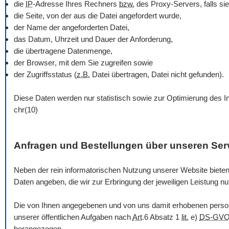
die
IP
-Adresse Ihres Rechners
bzw.
des Proxy-Servers, falls sie
die Seite, von der aus die Datei angefordert wurde,
der Name der angeforderten Datei,
das Datum, Uhrzeit und Dauer der Anforderung,
die übertragene Datenmenge,
der
Browser
, mit dem Sie zugreifen sowie
der Zugriffsstatus (
z.B.
Datei übertragen, Datei nicht gefunden).
Diese Daten werden nur statistisch sowie zur Optimierung des In
chr(10)
Anfragen und Bestellungen über unseren Ser
Neben der rein informatorischen Nutzung unserer
Website
bieten
Daten angeben, die wir zur Erbringung der jeweiligen Leistung n
Die von Ihnen angegebenen und von uns damit erhobenen person
unserer öffentlichen Aufgaben nach
Art
.6 Absatz 1
lit.
e)
DS-GV
herangezogen.