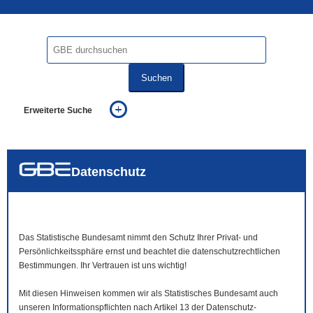
Suchen
Erweiterte Suche
... alle Worte
... eines der Worte
... genau diesen Ausdruck
auch in allen Texten suchen (Volltextsuche)
Datenschutz
auch Synonyme einbeziehen
auch ähnlich geschriebenes einbeziehen
Das Statistische Bundesamt nimmt den Schutz Ihrer Privat- und
Persönlichkeitssphäre ernst und beachtet die datenschutzrechtlichen
Bestimmungen. Ihr Vertrauen ist uns wichtig!
Mit diesen Hinweisen kommen wir als Statistisches Bundesamt auch
unseren Informationspflichten nach Artikel 13 der Datenschutz-