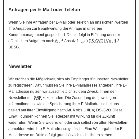
Anfragen per
E-Mail
oder Telefon
Wenn Sie Ihre Anfragen per
E-Mail
oder Telefon an uns richten, werden
Ihre Angaben zur Beantwortung der Anfrage in unserem
Kundenmanagement gespeichert. Dies erfolgt in Erfüllung unserer
öffentlichen Aufgaben nach
Art
. 6 Absatz 1
lit.
e)
DS-GVO
i.V.m.
§ 3
BDSG
.
Newsletter
Wir eröffnen die Möglichkeit, sich als Empfänger für unseren
Newsletter
zu registrieren. Dafür müssen Sie Ihre
E-Mail
adresse angeben. Ihre
E-
Mail
adresse nutzen wir ausschließlich zu dem Zweck, Ihnen den
Newsletter
der
GBE
zuzusenden. Die Zusendung der jeweiligen
Informationen sowie die Speicherung Ihrer
E-Mail
adresse bei uns
basiert auf Ihrer Einwilligung nach
Art
. 6
Abs.
1
lit.
a)
DS-GVO
. Diese
Einwilligungen können Sie jederzeit mit Wirkung für die Zukunft
widerrufen. Wenn Sie widerrufen oder sich selbst von allen
Newslettern
abmelden, wird Ihre
E-Mail
adresse gelöscht. Eine Weitergabe der
E-
Mail
adresse an Dritte erfolgt grundsätzlich nicht. Ihnen stehen