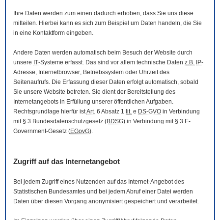
Ihre Daten werden zum einen dadurch erhoben, dass Sie uns diese
mitteilen. Hierbei kann es sich zum Beispiel um Daten handeln, die Sie
in eine Kontaktform eingeben.
Andere Daten werden automatisch beim Besuch der
Website
durch
unsere
IT
-Systeme erfasst. Das sind vor allem technische Daten
z.B.
IP
-
Adresse,
Internetbrowser
, Betriebssystem oder Uhrzeit des
Seitenaufrufs. Die Erfassung dieser Daten erfolgt automatisch, sobald
Sie unsere
Website
betreten. Sie dient der Bereitstellung des
Internetangebots in Erfüllung unserer öffentlichen Aufgaben.
Rechtsgrundlage hierfür ist
Art.
6 Absatz 1
lit.
e
DS-GVO
in Verbindung
mit § 3
Bundesdatenschutzgesetz
(
BDSG
) in Verbindung mit § 3
E-
Government
-Gesetz
(
EGovG
).
Zugriff auf das Internetangebot
Bei jedem Zugriff eines Nutzenden auf das Internet-Angebot des
Statistischen Bundesamtes und bei jedem Abruf einer Datei werden
Daten über diesen Vorgang anonymisiert gespeichert und verarbeitet.