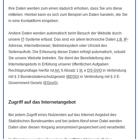
Ihre Daten werden zum einen dadurch erhoben, dass Sie uns diese
mitteilen. Hierbei kann es sich zum Beispiel um Daten handeln, die Sie
in eine Kontaktform eingeben.
Andere Daten werden automatisch beim Besuch der
Website
durch
unsere
IT
-Systeme erfasst. Das sind vor allem technische Daten
z.B.
IP
-
Adresse,
Internetbrowser
, Betriebssystem oder Uhrzeit des
Seitenaufrufs. Die Erfassung dieser Daten erfolgt automatisch, sobald
Sie unsere
Website
betreten. Sie dient der Bereitstellung des
Internetangebots in Erfüllung unserer öffentlichen Aufgaben.
Rechtsgrundlage hierfür ist
Art.
6 Absatz 1
lit.
e
DS-GVO
in Verbindung
mit § 3
Bundesdatenschutzgesetz
(
BDSG
) in Verbindung mit § 3
E-
Government
-Gesetz
(
EGovG
).
Zugriff auf das Internetangebot
Bei jedem Zugriff eines Nutzenden auf das Internet-Angebot des
Statistischen Bundesamtes und bei jedem Abruf einer Datei werden
Daten über diesen Vorgang anonymisiert gespeichert und verarbeitet.