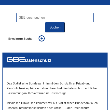
Suchen
Erweiterte Suche
... alle Worte
... eines der Worte
... genau diesen Ausdruck
auch in allen Texten suchen (Volltextsuche)
Datenschutz
auch Synonyme einbeziehen
auch ähnlich geschriebenes einbeziehen
Das Statistische Bundesamt nimmt den Schutz Ihrer Privat- und
Persönlichkeitssphäre ernst und beachtet die datenschutzrechtlichen
Bestimmungen. Ihr Vertrauen ist uns wichtig!
Mit diesen Hinweisen kommen wir als Statistisches Bundesamt auch
unseren Informationspflichten nach Artikel 13 der Datenschutz-