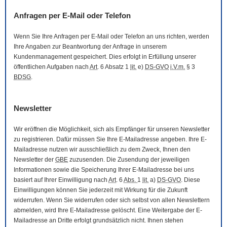
Anfragen per
E-Mail
oder Telefon
Wenn Sie Ihre Anfragen per
E-Mail
oder Telefon an uns richten, werden
Ihre Angaben zur Beantwortung der Anfrage in unserem
Kundenmanagement gespeichert. Dies erfolgt in Erfüllung unserer
öffentlichen Aufgaben nach
Art
. 6 Absatz 1
lit.
e)
DS-GVO
i.V.m.
§ 3
BDSG
.
Newsletter
Wir eröffnen die Möglichkeit, sich als Empfänger für unseren
Newsletter
zu registrieren. Dafür müssen Sie Ihre
E-Mail
adresse angeben. Ihre
E-
Mail
adresse nutzen wir ausschließlich zu dem Zweck, Ihnen den
Newsletter
der
GBE
zuzusenden. Die Zusendung der jeweiligen
Informationen sowie die Speicherung Ihrer
E-Mail
adresse bei uns
basiert auf Ihrer Einwilligung nach
Art
. 6
Abs.
1
lit.
a)
DS-GVO
. Diese
Einwilligungen können Sie jederzeit mit Wirkung für die Zukunft
widerrufen. Wenn Sie widerrufen oder sich selbst von allen
Newslettern
abmelden, wird Ihre
E-Mail
adresse gelöscht. Eine Weitergabe der
E-
Mail
adresse an Dritte erfolgt grundsätzlich nicht. Ihnen stehen